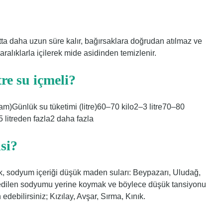
ta daha uzun süre kalır, bağırsaklara doğrudan atılmaz ve
ralıklarla içilerek mide asidinden temizlenir.
tre su içmeli?
ram)Günlük su tüketimi (litre)60–70 kilo2–3 litre70–80
5 litreden fazla2 daha fazla
si?
, sodyum içeriği düşük maden suları: Beypazarı, Uludağ,
bedilen sodyumu yerine koymak ve böylece düşük tansiyonu
edebilirsiniz; Kızılay, Avşar, Sırma, Kınık.