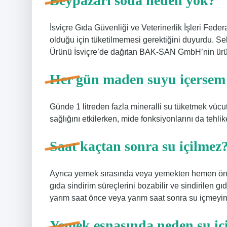
Beypazarı soda neden yok?
İsviçre Gıda Güvenliği ve Veterinerlik İşleri Fede
olduğu için tüketilmemesi gerektiğini duyurdu. 
Ürünü İsviçre’de dağıtan BAK-SAN GmbH’nin ürünü 
Her gün maden suyu içersem 
Günde 1 litreden fazla mineralli su tüketmek vücut
sağlığını etkilerken, mide fonksiyonlarını da tehlike
Saat kaçtan sonra su içilmez
Ayrıca yemek sırasında veya yemekten hemen önc
gıda sindirim süreçlerini bozabilir ve sindirilen gı
yarım saat önce veya yarım saat sonra su içmeyin
Yemek esnasında neden su iç