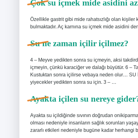
Çok su içmek mide asidini az
Özellikle gastrit gibi mide rahatsızlığı olan kişile
bulmaktadır. Aç karnına su içmek mide asidini den
Su ne zaman içilir içilmez?
4 – Meyve yedikten sonra su içmeyin, aksi takdir
içmeyin, çünkü karaciğer ve dalağı büyütür. 6 – T
Kustuktan sonra içilirse vebaya neden olur… SU 
yiyecekler yedikten sonra su için. 3 – …
Ayakta içilen su nereye gider
Ayakta su içildiğinde sıvının doğrudan onikiparmak
olması nedeniyle insanların sağlık sorunları yaş
zararlı etkileri nedeniyle bugüne kadar herhangi 