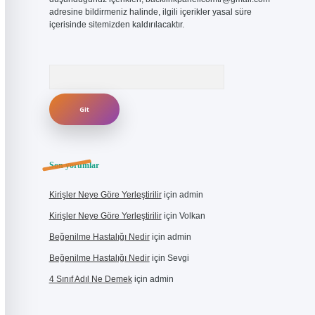
adresine bildirmeniz halinde, ilgili içerikler yasal süre
içerisinde sitemizden kaldırılacaktır.
Arama
Son yorumlar
Kirişler Neye Göre Yerleştirilir
için
admin
Kirişler Neye Göre Yerleştirilir
için
Volkan
Beğenilme Hastalığı Nedir
için
admin
Beğenilme Hastalığı Nedir
için
Sevgi
4 Sınıf Adıl Ne Demek
için
admin