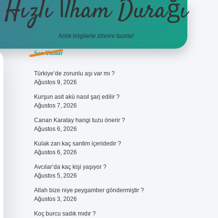
Hızlı İlham Durağı
Anlık bilgilerle zihnini tazele!
Sidebar
Son Yazılar
ilbet giriş
Türkiye’de zorunlu aşı var mı ?
Ağustos 9, 2026
Kurşun asit akü nasıl şarj edilir ?
Ağustos 7, 2026
Canan Karatay hangi tuzu önerir ?
Ağustos 6, 2026
Kulak zarı kaç santim içeridedir ?
Ağustos 6, 2026
Avcılar’da kaç kişi yaşıyor ?
Ağustos 5, 2026
Allah bize niye peygamber göndermiştir ?
Ağustos 3, 2026
Koç burcu sadık mıdır ?