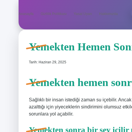
Anasayfa
Gizlilik Politikası
Yasal Uyarı
Hakkımızda
Yemekten Hemen Sonra
Tarih: Haziran 29, 2025
Yemekten hemen sonra
Sağlıklı bir insan istediği zaman su içebilir. A
azalttığı için yiyeceklerin sindirimini olumsuz etkil
sorunlara yol açabilir.
Yemekten sonra bir şey içilir