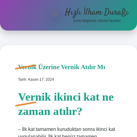
Hızlı İlham Durağı
menüyü
aç
Anlık bilgilerle zihnini tazele!
Anasayfa
Gizlilik Politikası
Yasal Uyarı
Vernik Üzerine Vernik Atılır Mı
Hakkımızda
Tarih: Kasım 17, 2024
Vernik ikinci kat ne
zaman atılır?
– İlk kat tamamen kuruduktan sonra ikinci kat
uygulanabilir. İlk kat henüz tamamen