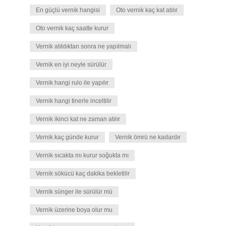
En güçlü vernik hangisi
Oto vernik kaç kat atılır
Oto vernik kaç saatte kurur
Vernik atıldıktan sonra ne yapılmalı
Vernik en iyi neyle sürülür
Vernik hangi rulo ile yapılır
Vernik hangi tinerle inceltilir
Vernik ikinci kat ne zaman atılır
Vernik kaç günde kurur
Vernik ömrü ne kadardır
Vernik sıcakta mı kurur soğukta mı
Vernik sökücü kaç dakika bekletilir
Vernik sünger ile sürülür mü
Vernik üzerine boya olur mu