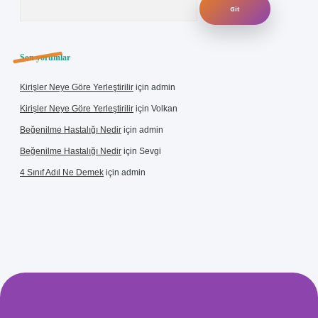
Son yorumlar
Kirişler Neye Göre Yerleştirilir
için
admin
Kirişler Neye Göre Yerleştirilir
için
Volkan
Beğenilme Hastalığı Nedir
için
admin
Beğenilme Hastalığı Nedir
için
Sevgi
4 Sınıf Adıl Ne Demek
için
admin
 giriş