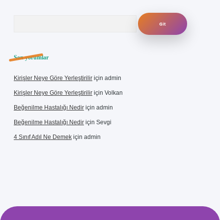
Arama
Son yorumlar
Kirişler Neye Göre Yerleştirilir
için
admin
Kirişler Neye Göre Yerleştirilir
için
Volkan
Beğenilme Hastalığı Nedir
için
admin
Beğenilme Hastalığı Nedir
için
Sevgi
4 Sınıf Adıl Ne Demek
için
admin
iriş