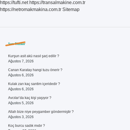
https://tufti.net
https://transalmakine.com.tr
https://netromakmakina.com.tr
Sitemap
Sidebar
Son Yazılar
Kurşun asit akü nasıl şarj edilir ?
Ağustos 7, 2026
Canan Karatay hangi tuzu önerir ?
Ağustos 6, 2026
Kulak zarı kaç santim içeridedir ?
Ağustos 6, 2026
Avcılar’da kaç kişi yaşıyor ?
Ağustos 5, 2026
Allah bize niye peygamber göndermiştir ?
Ağustos 3, 2026
Koç burcu sadık mıdır ?