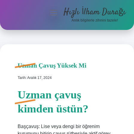
Hızlı İlham Durağı
menüyü
aç
Anlık bilgilerle zihnini tazele!
Anasayfa
Gizlilik Politikası
Yasal Uyarı
Uzman Çavuş Yüksek Mi
Hakkımızda
Tarih: Aralık 17, 2024
Uzman çavuş
kimden üstün?
Başçavuş: Lise veya dengi bir öğrenim
kurumunu bitirip çavuş rütbesiyle aktif görev