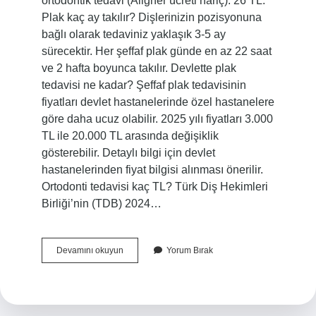
ortodontik tedavi (Aligner ücreti hariç): 26 TL.
Plak kaç ay takılır? Dişlerinizin pozisyonuna
bağlı olarak tedaviniz yaklaşık 3-5 ay
sürecektir. Her şeffaf plak günde en az 22 saat
ve 2 hafta boyunca takılır. Devlette plak
tedavisi ne kadar? Şeffaf plak tedavisinin
fiyatları devlet hastanelerinde özel hastanelere
göre daha ucuz olabilir. 2025 yılı fiyatları 3.000
TL ile 20.000 TL arasında değişiklik
gösterebilir. Detaylı bilgi için devlet
hastanelerinden fiyat bilgisi alınması önerilir.
Ortodonti tedavisi kaç TL? Türk Diş Hekimleri
Birliği’nin (TDB) 2024…
Plak
Devamını okuyun
Yorum Bırak
Tedavisi
Ne
Kadar