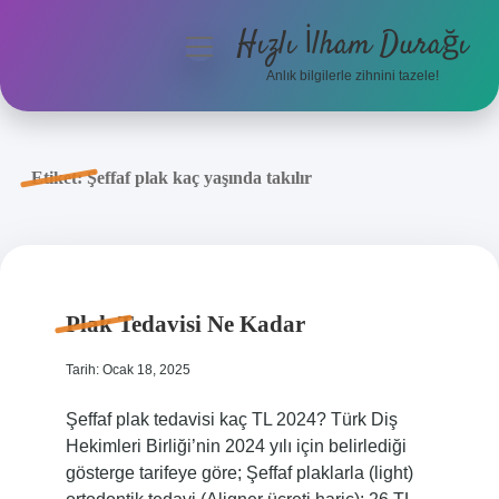
Hızlı İlham Durağı
menüyü
aç
Anlık bilgilerle zihnini tazele!
Anasayfa
Gizlilik Politikası
Etiket:
Şeffaf plak kaç yaşında takılır
Yasal Uyarı
Hakkımızda
Plak Tedavisi Ne Kadar
Tarih: Ocak 18, 2025
Şeffaf plak tedavisi kaç TL 2024? Türk Diş
Hekimleri Birliği’nin 2024 yılı için belirlediği
gösterge tarifeye göre; Şeffaf plaklarla (light)