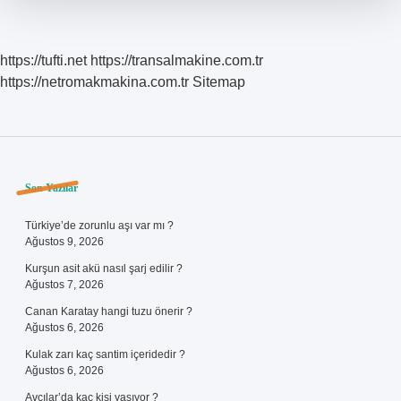
https://tufti.net
https://transalmakine.com.tr
https://netromakmakina.com.tr
Sitemap
Sidebar
Son Yazılar
Türkiye’de zorunlu aşı var mı ?
Ağustos 9, 2026
Kurşun asit akü nasıl şarj edilir ?
Ağustos 7, 2026
Canan Karatay hangi tuzu önerir ?
Ağustos 6, 2026
Kulak zarı kaç santim içeridedir ?
Ağustos 6, 2026
Avcılar’da kaç kişi yaşıyor ?