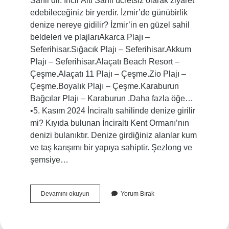
Sahil’dir. İncir Altı Sahil ücretsiz olarak ziyaret
edebileceğiniz bir yerdir. İzmir’de günübirlik
denize nereye gidilir? İzmir’in en güzel sahil
beldeleri ve plajlarıAkarca Plajı –
Seferihisar.Sığacık Plajı – Seferihisar.Akkum
Plajı – Seferihisar.Alaçatı Beach Resort –
Çeşme.Alaçatı 11 Plajı – Çeşme.Zio Plajı –
Çeşme.Boyalık Plajı – Çeşme.Karaburun
Bağcılar Plajı – Karaburun .Daha fazla öğe…
•5. Kasım 2024 İnciraltı sahilinde denize girilir
mi? Kıyıda bulunan İnciraltı Kent Ormanı’nın
denizi bulanıktır. Denize girdiğiniz alanlar kum
ve taş karışımı bir yapıya sahiptir. Şezlong ve
şemsiye…
Narlıderede
Devamını okuyun
Yorum Bırak
Nerede
Denize
Girilir