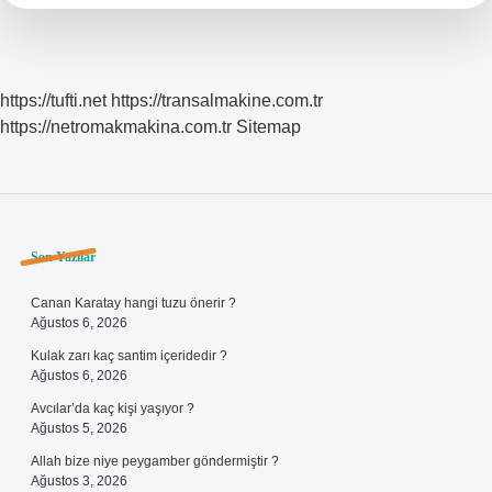
https://tufti.net
https://transalmakine.com.tr
https://netromakmakina.com.tr
Sitemap
Sidebar
Son Yazılar
Canan Karatay hangi tuzu önerir ?
Ağustos 6, 2026
Kulak zarı kaç santim içeridedir ?
Ağustos 6, 2026
Avcılar’da kaç kişi yaşıyor ?
Ağustos 5, 2026
Allah bize niye peygamber göndermiştir ?
Ağustos 3, 2026