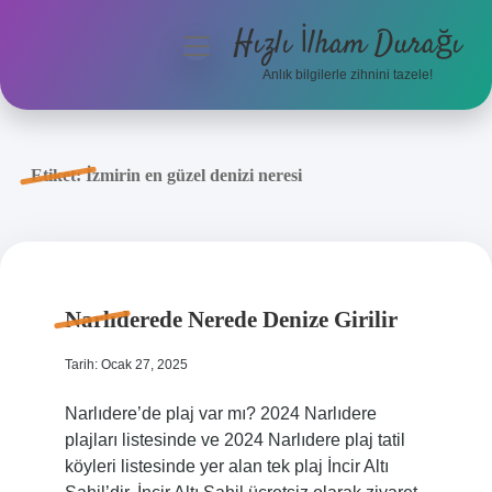
Hızlı İlham Durağı
menüyü
aç
Anlık bilgilerle zihnini tazele!
Anasayfa
Gizlilik Politikası
Etiket:
İzmirin en güzel denizi neresi
Yasal Uyarı
Hakkımızda
Narlıderede Nerede Denize Girilir
Tarih: Ocak 27, 2025
Narlıdere’de plaj var mı? 2024 Narlıdere
plajları listesinde ve 2024 Narlıdere plaj tatil
köyleri listesinde yer alan tek plaj İncir Altı