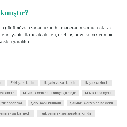
ıkmıştır?
rından günümüze uzanan uzun bir maceranın sonucu olarak
lerini yaptı. İlk müzik aletleri, ilkel taşlar ve kemiklerin bir
sleri yaratıldı.
r
Eski şarkı kimin
İlk şarkı yazarı kimdir
İlk şarkıcı kimdir
sı kimdir
Müzik ilk defa nasıl ortaya çıkmıştır
Müzik kaça ayrılır
zik neden var
Şarkı nasıl bulundu
Şarkının 4 dizesine ne denir
enin ilk şarkısı nedir
Türkiyenin ilk ses sanatçısı kimdir