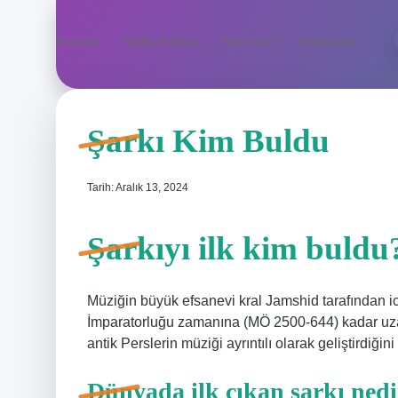
Anasayfa
Gizlilik Politikası
Yasal Uyarı
Hakkımızda
Şarkı Kim Buldu
Tarih: Aralık 13, 2024
Şarkıyı ilk kim buldu
Müziğin büyük efsanevi kral Jamshid tarafından ic
İmparatorluğu zamanına (MÖ 2500-644) kadar uzan
antik Perslerin müziği ayrıntılı olarak geliştirdiğin
Dünyada ilk çıkan şarkı nedi