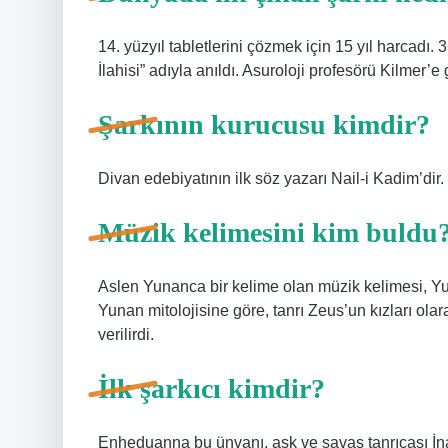
14. yüzyıl tabletlerini çözmek için 15 yıl harcadı. 3
İlahisi” adıyla anıldı. Asuroloji profesörü Kilmer’
Şarkının kurucusu kimdir?
Divan edebiyatının ilk söz yazarı Nail-i Kadim’dir.
Müzik kelimesini kim buldu
Aslen Yunanca bir kelime olan müzik kelimesi, Y
Yunan mitolojisine göre, tanrı Zeus’un kızları ola
verilirdi.
İlk şarkıcı kimdir?
Enheduanna bu ünvanı, aşk ve savaş tanrıçası İnan