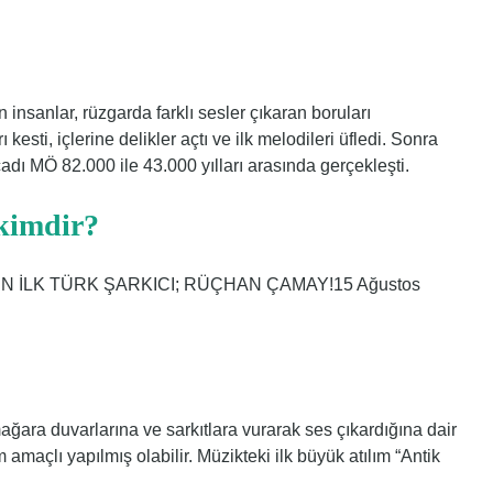
n insanlar, rüzgarda farklı sesler çıkaran boruları
kesti, içlerine delikler açtı ve ilk melodileri üfledi. Sonra
cadı MÖ 82.000 ile 43.000 yılları arasında gerçekleşti.
 kimdir?
N İLK TÜRK ŞARKICI; RÜÇHAN ÇAMAY!15 Ağustos
ağara duvarlarına ve sarkıtlara vurarak ses çıkardığına dair
m amaçlı yapılmış olabilir. Müzikteki ilk büyük atılım “Antik