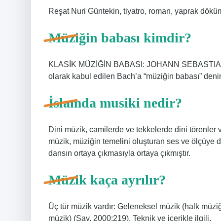
Reşat Nuri Güntekin, tiyatro, roman, yaprak dökümü
Müziğin babası kimdir?
KLASİK MÜZİĞİN BABASI: JOHANN SEBASTIAN BA
olarak kabul edilen Bach’a “müziğin babası” den
İslamda musiki nedir?
Dini müzik, camilerde ve tekkelerde dini törenler v
müzik, müziğin temelini oluşturan ses ve ölçüye di
dansın ortaya çıkmasıyla ortaya çıkmıştır.
Müzik kaça ayrılır?
Üç tür müzik vardır: Geleneksel müzik (halk müziğ
müzik) (Say, 2000:219). Teknik ve içerikle ilgili.