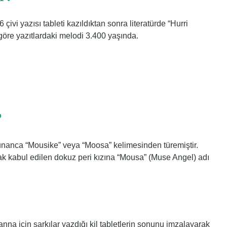
6 çivi yazısı tableti kazıldıktan sonra literatürde “Hurri
e göre yazıtlardaki melodi 3.400 yaşında.
?
unanca “Mousike” veya “Moosa” kelimesinden türemiştir.
rak kabul edilen dokuz peri kızına “Mousa” (Muse Angel) adı
na için şarkılar yazdığı kil tabletlerin sonunu imzalayarak