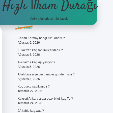
Hızlı İlham Durağı
Anlık bilgilerle zihnini tazele!
Sidebar
Son Yazılar
ilbet giriş
Canan Karatay hangi tuzu önerir ?
Ağustos 6, 2026
Kulak zarı kaç santim içeridedir ?
Ağustos 6, 2026
Avcılar’da kaç kişi yaşıyor ?
Ağustos 5, 2026
Allah bize niye peygamber göndermiştir ?
Ağustos 3, 2026
Koç burcu sadık mıdır ?
Temmuz 27, 2026
Kayseri Ankara arası uçak bileti kaç TL ?
Temmuz 24, 2026
2A kablo kaç watt ?