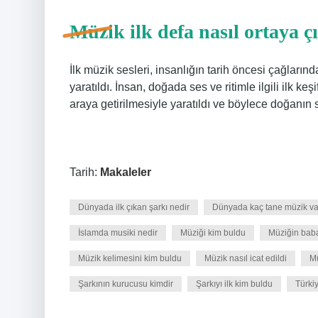
Müzik ilk defa nasıl ortaya ç
İlk müzik sesleri, insanlığın tarih öncesi çağla
yaratıldı. İnsan, doğada ses ve ritimle ilgili ilk keşif
araya getirilmesiyle yaratıldı ve böylece doğanın se
Tarih:
Makaleler
Dünyada ilk çıkan şarkı nedir
Dünyada kaç tane müzik va
İslamda musiki nedir
Müziği kim buldu
Müziğin baba
Müzik kelimesini kim buldu
Müzik nasıl icat edildi
Mü
Şarkının kurucusu kimdir
Şarkıyı ilk kim buldu
Türkiy