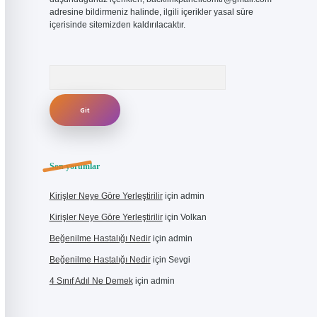
adresine bildirmeniz halinde, ilgili içerikler yasal süre
içerisinde sitemizden kaldırılacaktır.
Arama
Son yorumlar
Kirişler Neye Göre Yerleştirilir
için
admin
Kirişler Neye Göre Yerleştirilir
için
Volkan
Beğenilme Hastalığı Nedir
için
admin
Beğenilme Hastalığı Nedir
için
Sevgi
4 Sınıf Adıl Ne Demek
için
admin