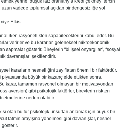
 etmek yerine, düşük faiz oranlarıyla kredi çekmeyi tercih
a, uzun vadede toplumsal açıdan bir dengesizliğe yol
miye Etkisi
 alırken rasyonellikten sapabileceklerini kabul eder. Bu
arlar verirler ve bu kararlar, geleneksel mikroekonomik
 sapmalar gösterir. Bireylerin “bilişsel önyargılar”, “sosyal
ik davranışları şekillendirir.
ysel kararların nesnelliğini zayıflatan önemli bir faktördür.
i piyasasında büyük bir kazanç elde ettikten sonra,
r. Bu karar, tamamen rasyonel olmayan bir motivasyondan
ss aversion) gibi psikolojik faktörler, bireylerin riskten
ı etmelerine neden olabilir.
si olan bu tür psikolojik unsurları anlamak için büyük bir
evcut tatmin arayışına yönelmesi gibi davranışlar, nesnel
 gösterir.