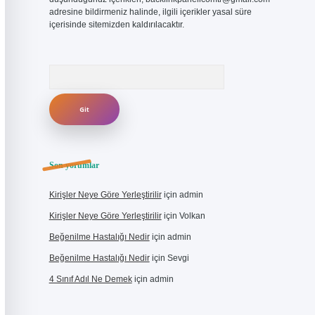
adresine bildirmeniz halinde, ilgili içerikler yasal süre
içerisinde sitemizden kaldırılacaktır.
Arama
Son yorumlar
Kirişler Neye Göre Yerleştirilir
için
admin
Kirişler Neye Göre Yerleştirilir
için
Volkan
Beğenilme Hastalığı Nedir
için
admin
Beğenilme Hastalığı Nedir
için
Sevgi
4 Sınıf Adıl Ne Demek
için
admin