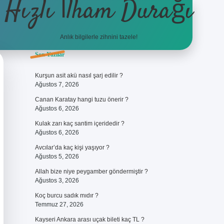
Hızlı İlham Durağı
Anlık bilgilerle zihnini tazele!
Sidebar
Son Yazılar
ilbet giriş
Kurşun asit akü nasıl şarj edilir ?
Ağustos 7, 2026
Canan Karatay hangi tuzu önerir ?
Ağustos 6, 2026
Kulak zarı kaç santim içeridedir ?
Ağustos 6, 2026
Avcılar’da kaç kişi yaşıyor ?
Ağustos 5, 2026
Allah bize niye peygamber göndermiştir ?
Ağustos 3, 2026
Koç burcu sadık mıdır ?
Temmuz 27, 2026
Kayseri Ankara arası uçak bileti kaç TL ?