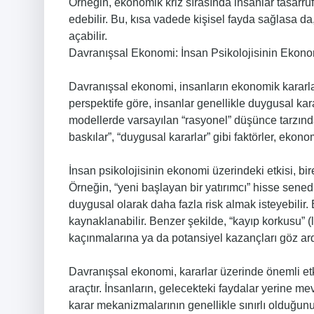
Örneğin, ekonomik kriz sırasında insanlar tasarruf
edebilir. Bu, kısa vadede kişisel fayda sağlasa d
açabilir.
Davranışsal Ekonomi: İnsan Psikolojisinin Ekono
Davranışsal ekonomi, insanların ekonomik kararlar
perspektife göre, insanlar genellikle duygusal kar
modellerde varsayılan “rasyonel” düşünce tarzından
baskılar”, “duygusal kararlar” gibi faktörler, ekonom
İnsan psikolojisinin ekonomi üzerindeki etkisi, bire
Örneğin, “yeni başlayan bir yatırımcı” hisse sened
duygusal olarak daha fazla risk almak isteyebili
kaynaklanabilir. Benzer şekilde, “kayıp korkusu” (lo
kaçınmalarına ya da potansiyel kazançları göz ard
Davranışsal ekonomi, kararlar üzerinde önemli etki
araçtır. İnsanların, gelecekteki faydalar yerine m
karar mekanizmalarının genellikle sınırlı olduğunu