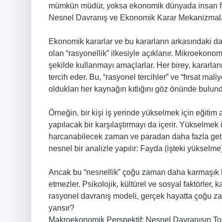
mümkün müdür, yoksa ekonomik dünyada insan fa
Nesnel Davranış ve Ekonomik Karar Mekanizmal
Ekonomik kararlar ve bu kararların arkasındaki davra
olan “rasyonellik” ilkesiyle açıklanır. Mikroekonom
şekilde kullanmayı amaçlarlar. Her birey, kararlar
tercih eder. Bu, “rasyonel tercihler” ve “fırsat mali
oldukları her kaynağın kıtlığını göz önünde bulundu
Örneğin, bir kişi iş yerinde yükselmek için eğitim 
yapılacak bir karşılaştırmayı da içerir. Yükselmek
harcanabilecek zaman ve paradan daha fazla getiri
nesnel bir analizle yapılır: Fayda (işteki yükselme) 
Ancak bu “nesnellik” çoğu zaman daha karmaşık ha
etmezler. Psikolojik, kültürel ve sosyal faktörler, 
rasyonel davranış modeli, gerçek hayatta çoğu z
yansır?
Makroekonomik Perspektif: Nesnel Davranışın T