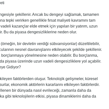
eti
engesiyle şekillenir. Ancak bu dengeyi sağlamak, tamamen
ına tepki verirken genellikle fırsat maliyeti kavramını tam
adeli kazançlar elde etmek için yapılan bir yatırım, uzun
ir. Bu da piyasa dengesizliklerine neden olur.
örneğin, bir devletin verdiği sübvansiyonlar) düzeltilebilir,
larının nesnel davranışlarını etkileyecek şekilde şekillenir.
zla borçlanmaya yönelmesine neden olabilir. Bu borçlanma,
a piyasa üzerinde uzun vadeli dengesizliklere yol açabilir.
eye Gidiyor?
kileyen faktörlerden oluşur. Teknolojik gelişmeler, küresel
nsurlar, ekonomik aktörlerin kararlarını etkileyen faktörlerdir.
illenen bir dünyada nasıl evrileceği, zamanla daha da
eka gibi teknolojilerin etkisi, piyasa dinamiklerini daha da