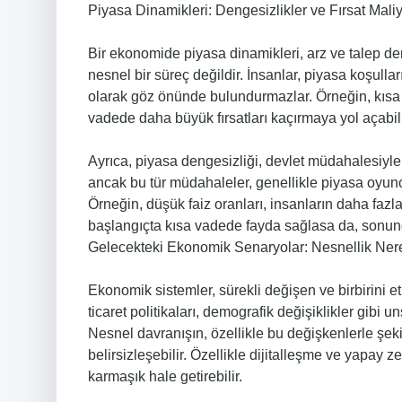
Piyasa Dinamikleri: Dengesizlikler ve Fırsat Maliy
Bir ekonomide piyasa dinamikleri, arz ve talep d
nesnel bir süreç değildir. İnsanlar, piyasa koşullar
olarak göz önünde bulundurmazlar. Örneğin, kısa v
vadede daha büyük fırsatları kaçırmaya yol açabil
Ayrıca, piyasa dengesizliği, devlet müdahalesiyle (
ancak bu tür müdahaleler, genellikle piyasa oyuncu
Örneğin, düşük faiz oranları, insanların daha fa
başlangıçta kısa vadede fayda sağlasa da, sonund
Gelecekteki Ekonomik Senaryolar: Nesnellik Ner
Ekonomik sistemler, sürekli değişen ve birbirini et
ticaret politikaları, demografik değişiklikler gibi u
Nesnel davranışın, özellikle bu değişkenlerle şek
belirsizleşebilir. Özellikle dijitalleşme ve yapay z
karmaşık hale getirebilir.