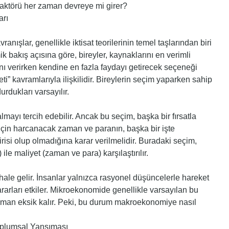
ktörü her zaman devreye mi girer?
arı
nışlar, genellikle iktisat teorilerinin temel taşlarından biri
ik bakış açısına göre, bireyler, kaynaklarını en verimli
ını verirken kendine en fazla faydayı getirecek seçeneği
yeti” kavramlarıyla ilişkilidir. Bireylerin seçim yaparken sahip
rdukları varsayılır.
almayı tercih edebilir. Ancak bu seçim, başka bir fırsatla
 için harcanacak zaman ve paranın, başka bir işte
si olup olmadığına karar verilmelidir. Buradaki seçim,
ile maliyet (zaman ve para) karşılaştırılır.
le gelir. İnsanlar yalnızca rasyonel düşüncelerle hareket
kararları etkiler. Mikroekonomide genellikle varsayılan bu
aman eksik kalır. Peki, bu durum makroekonomiye nasıl
oplumsal Yansıması