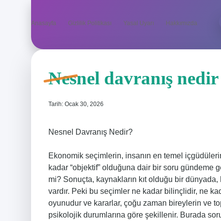
Anasayfa
Gizlilik Politikası
Yasal Uyarı
Hakkımızda
Nesnel davranış nedir
Tarih: Ocak 30, 2026
Nesnel Davranış Nedir?
Ekonomik seçimlerin, insanın en temel içgüdüler
kadar “objektif” olduğuna dair bir soru gündeme 
mi? Sonuçta, kaynakların kıt olduğu bir dünyada, he
vardır. Peki bu seçimler ne kadar bilinçlidir, ne 
oyunudur ve kararlar, çoğu zaman bireylerin ve to
psikolojik durumlarına göre şekillenir. Burada so