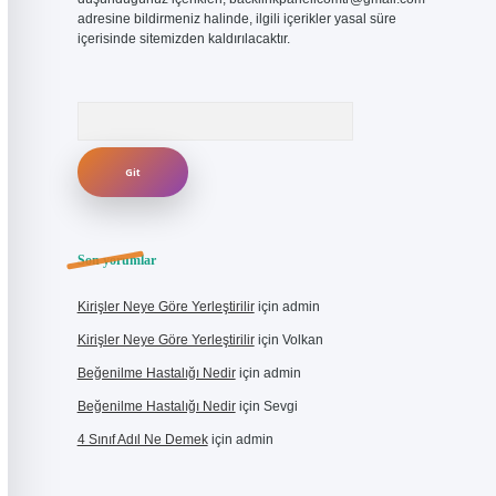
adresine bildirmeniz halinde, ilgili içerikler yasal süre
içerisinde sitemizden kaldırılacaktır.
Arama
Son yorumlar
Kirişler Neye Göre Yerleştirilir
için
admin
Kirişler Neye Göre Yerleştirilir
için
Volkan
Beğenilme Hastalığı Nedir
için
admin
Beğenilme Hastalığı Nedir
için
Sevgi
4 Sınıf Adıl Ne Demek
için
admin