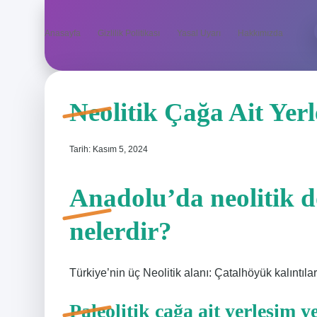
Anasayfa
Gizlilik Politikası
Yasal Uyarı
Hakkımızda
Neolitik Çağa Ait Yerl
Tarih: Kasım 5, 2024
Anadolu’da neolitik 
nelerdir?
Türkiye’nin üç Neolitik alanı: Çatalhöyük kalıntıl
Paleolitik çağa ait yerleşim y