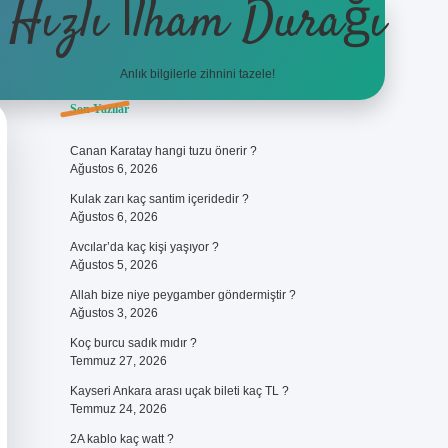
Hızlı İlham Durağı
Anlık bilgilerle zihnini tazele!
Sidebar
Son Yazılar
ilbet giriş
Canan Karatay hangi tuzu önerir ?
Ağustos 6, 2026
Kulak zarı kaç santim içeridedir ?
Ağustos 6, 2026
Avcılar’da kaç kişi yaşıyor ?
Ağustos 5, 2026
Allah bize niye peygamber göndermiştir ?
Ağustos 3, 2026
Koç burcu sadık mıdır ?
Temmuz 27, 2026
Kayseri Ankara arası uçak bileti kaç TL ?
Temmuz 24, 2026
2A kablo kaç watt ?