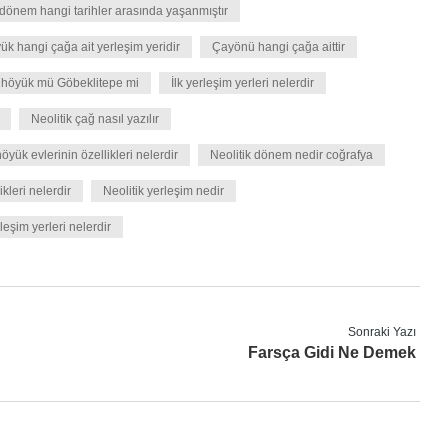
dönem hangi tarihler arasında yaşanmıştır
ük hangi çağa ait yerleşim yeridir
Çayönü hangi çağa aittir
talhöyük mü Göbeklitepe mi
İlk yerleşim yerleri nelerdir
Neolitik çağ nasıl yazılır
yük evlerinin özellikleri nelerdir
Neolitik dönem nedir coğrafya
kleri nelerdir
Neolitik yerleşim nedir
rleşim yerleri nelerdir
Sonraki Yazı
Farsça Gidi Ne Demek