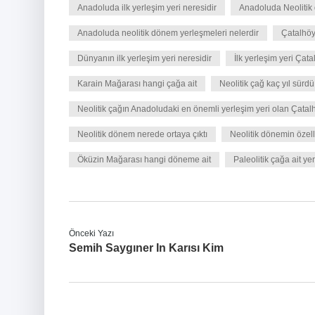
Anadoluda ilk yerleşim yeri neresidir
Anadoluda Neolitik 
Anadoluda neolitik dönem yerleşmeleri nelerdir
Çatalhöy
Dünyanın ilk yerleşim yeri neresidir
İlk yerleşim yeri Ça
Karain Mağarası hangi çağa ait
Neolitik çağ kaç yıl sürdü
Neolitik çağın Anadoludaki en önemli yerleşim yeri olan Çatalhö
Neolitik dönem nerede ortaya çıktı
Neolitik dönemin özelli
Öküzin Mağarası hangi döneme ait
Paleolitik çağa ait ye
Önceki Yazı
Semih Saygıner In Karısı Kim