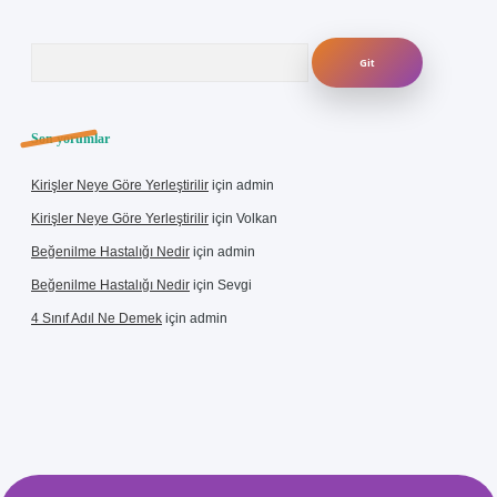
Arama
Son yorumlar
Kirişler Neye Göre Yerleştirilir
için
admin
Kirişler Neye Göre Yerleştirilir
için
Volkan
Beğenilme Hastalığı Nedir
için
admin
Beğenilme Hastalığı Nedir
için
Sevgi
4 Sınıf Adıl Ne Demek
için
admin
bet giriş