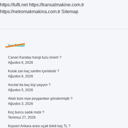
https://tufti.net
https://transalmakine.com.tr
https://netromakmakina.com.tr
Sitemap
Sidebar
Son Yazılar
Canan Karatay hangi tuzu önerir ?
Ağustos 6, 2026
Kulak zarı kaç santim içeridedir ?
Ağustos 6, 2026
Avcılar’da kaç kişi yaşıyor ?
Ağustos 5, 2026
Allah bize niye peygamber göndermiştir ?
Ağustos 3, 2026
Koç burcu sadık mıdır ?
Temmuz 27, 2026
Kayseri Ankara arası uçak bileti kaç TL ?