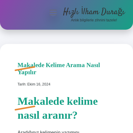
Hızlı İlham Durağı
menüyü
aç
Anlık bilgilerle zihnini tazele!
Anasayfa
Gizlilik Politikası
Yasal Uyarı
Makalede Kelime Arama Nasıl
Yapılır
Hakkımızda
Tarih: Ekim 16, 2024
Makalede kelime
nasıl aranır?
Aradığınız kelimenin yazımını