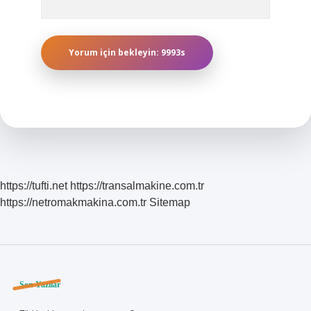
https://tufti.net
https://transalmakine.com.tr
https://netromakmakina.com.tr
Sitemap
Sidebar
Son Yazılar