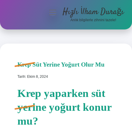
Hızlı İlham Durağı
menüyü
aç
Anlık bilgilerle zihnini tazele!
Anasayfa
Gizlilik Politikası
Yasal Uyarı
Krep Süt Yerine Yoğurt Olur Mu
Hakkımızda
Tarih: Ekim 8, 2024
Krep yaparken süt
yerine yoğurt konur
mu?