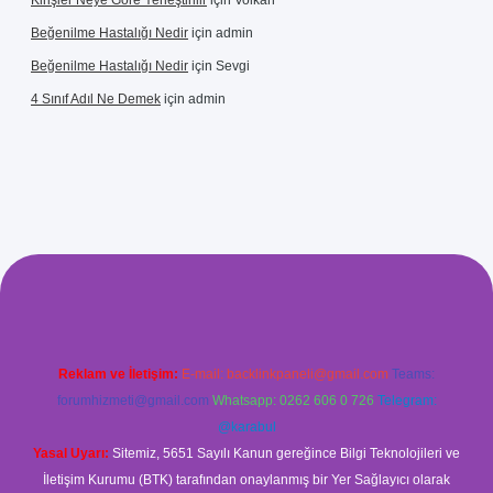
Kirişler Neye Göre Yerleştirilir
için
Volkan
Beğenilme Hastalığı Nedir
için
admin
Beğenilme Hastalığı Nedir
için
Sevgi
4 Sınıf Adıl Ne Demek
için
admin
lbet giriş
Reklam ve İletişim:
E-mail:
backlinkpaneli@gmail.com
Teams:
forumhizmeti@gmail.com
Whatsapp: 0262 606 0 726
Telegram:
@karabul
Yasal Uyarı:
Sitemiz, 5651 Sayılı Kanun gereğince Bilgi Teknolojileri ve
İletişim Kurumu (BTK) tarafından onaylanmış bir Yer Sağlayıcı olarak