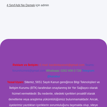
4 Sınıf Adıl Ne Demek
için
admin
 giriş
Reklam ve İletişim:
E-mail:
backlinkpaneli@gmail.com
Teams:
forumhizmeti@gmail.com
Whatsapp: 0262 606 0 726
Telegram:
@karabul
Yasal Uyarı:
Sitemiz, 5651 Sayılı Kanun gereğince Bilgi Teknolojileri ve
İletişim Kurumu (BTK) tarafından onaylanmış bir Yer Sağlayıcı olarak
hizmet vermektedir. Bu nedenle, sitedeki içerikleri proaktif olarak
denetleme veya araştırma yükümlülüğümüz bulunmamaktadır. Ancak,
üyelerimiz yazdıkları içeriklerin sorumluluğunu taşımakta olup, siteye