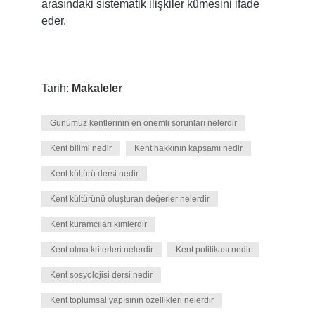
arasındaki sistematik ilişkiler kümesini ifade
eder.
Tarih:
Makaleler
Günümüz kentlerinin en önemli sorunları nelerdir
Kent bilimi nedir
Kent hakkının kapsamı nedir
Kent kültürü dersi nedir
Kent kültürünü oluşturan değerler nelerdir
Kent kuramcıları kimlerdir
Kent olma kriterleri nelerdir
Kent politikası nedir
Kent sosyolojisi dersi nedir
Kent toplumsal yapısının özellikleri nelerdir