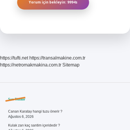
https://tufti.net
https://transalmakine.com.tr
https://netromakmakina.com.tr
Sitemap
Sidebar
Son Yazılar
Canan Karatay hangi tuzu önerir ?
Ağustos 6, 2026
Kulak zarı kaç santim içeridedir ?