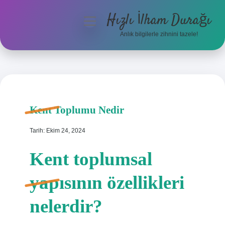
Hızlı İlham Durağı
menüyü
aç
Anlık bilgilerle zihnini tazele!
Anasayfa
Gizlilik Politikası
Yasal Uyarı
Kent Toplumu Nedir
Hakkımızda
Tarih: Ekim 24, 2024
Kent toplumsal
yapısının özellikleri
nelerdir?