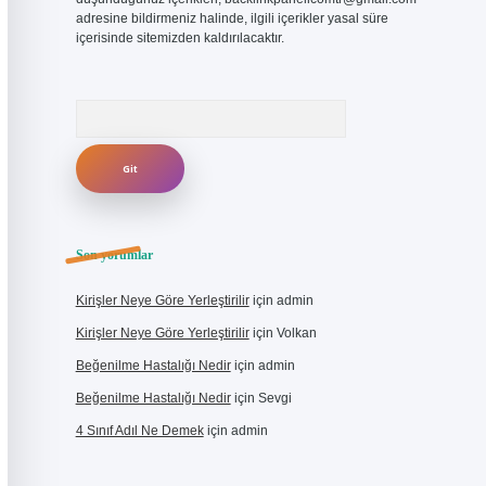
adresine bildirmeniz halinde, ilgili içerikler yasal süre
içerisinde sitemizden kaldırılacaktır.
Arama
Son yorumlar
Kirişler Neye Göre Yerleştirilir
için
admin
Kirişler Neye Göre Yerleştirilir
için
Volkan
Beğenilme Hastalığı Nedir
için
admin
Beğenilme Hastalığı Nedir
için
Sevgi
4 Sınıf Adıl Ne Demek
için
admin