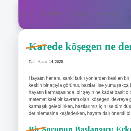
Anasayfa
Gizlilik Politikası
Yasal Uyarı
Hakkımızda
Karede köşegen ne d
Tarih: Kasım 14, 2025
Hayatın her anı, sanki farklı yönlerden kesilen bir 
keskin bir açıyla görünür, bazıları ise yumuşakça
hayatın karmaşasında, bir şeyin ne kadar basit ol
matematiksel bir kavram olan ‘köşegen’ devreye gi
karmaşık gelebilirken, bazılarımız için ise tüm dü
derinlemesine keşfederken, hayata dair önemli b
Bir Sorunun Başlangıcı: Erke