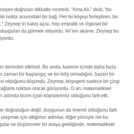
kesişen doğruları dikkatle inceledi. “Ama Ali,” dedi, “bu
 nokta arasındaki bir bağ. Her iki köşeyi birleştiren, bir
i.” Zeynep’in bakış açısı, hep empatik ve ilişkisel bir
 duyguları da görmek istiyordu. Ali’nin aksine, Zeynep bu
iyordu.
i derinden etkiledi. Bir anda, karenin içinde daha fazla
zaman bir başlangıç ve bir bitiş olmadığını, bazen bir
si olduğunu düşündü. Zeynep, köşegeni sadece bir çizgi
r bağlantı noktası olarak görüyordu. O an, matematiksel
aslında bizim içsel köprülerimiz olduğunu fark etti.
bir doğruluğun değil, duygunun da önemli olduğunu fark
ulaşmak için attığımız adımlar, diğer yönüyle ise bu
ygular ve düşünceler bir araya geldiğinde, matematiksel