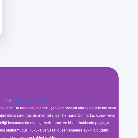
 0 726
Telegram: @karabul
ektedir. Bu nedenle, sitedeki içerikleri proaktif olarak denetleme veya
 etmiş sayılırlar. Bu internet sitesi, herhangi bir marka, kurum veya
niteliği taşımamakta olup, gerçek kurum ve kişiler hakkında paylaşım
laşım platformudur. Hukuka ve yasal düzenlemelere aykırı olduğunu
erisinde sitemizden kaldırılacaktır.