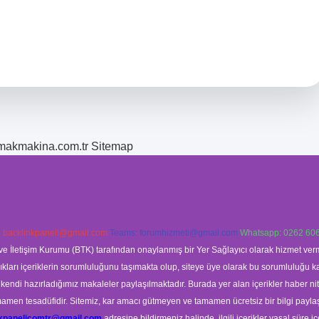
romakmakina.com.tr
Sitemap
:
backlinkpaneli@gmail.com
Teams:
forumhizmeti@gmail.com
Whatsapp: 0262 606
ve İletişim Kurumu (BTK) tarafından onaylanmış bir Yer Sağlayıcı olarak hizmet verm
rı içeriklerin sorumluluğunu taşımakta olup, siteye üye olarak bu sorumluluğu kabul
a kendi hazırladığımız makaleler paylaşılmaktadır. Burada yer alan içerikler haber 
tamamen tesadüfidir. Sitemiz, kar amacı gütmeyen ve tamamen ücretsiz bir bilgi pay
nkpanelicomtr@gmail.com
adresine bildirmeniz halinde, ilgili içerikler yasal süre iç