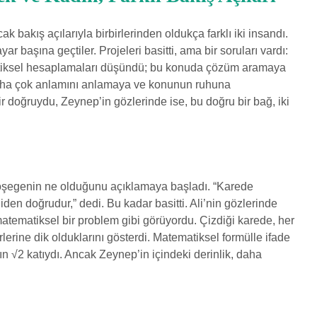
ak bakış açılarıyla birbirlerinden oldukça farklı iki insandı.
ar başına geçtiler. Projeleri basitti, ama bir soruları vardı:
iksel hesaplamaları düşündü; bu konuda çözüm aramaya
daha çok anlamını anlamaya ve konunun ruhuna
r doğruydu, Zeynep’in gözlerinde ise, bu doğru bir bağ, iki
e köşegenin ne olduğunu açıklamaya başladı. “Karede
en doğrudur,” dedi. Bu kadar basitti. Ali’nin gözlerinde
atematiksel bir problem gibi görüyordu. Çizdiği karede, her
erine dik olduklarını gösterdi. Matematiksel formülle ifade
n √2 katıydı. Ancak Zeynep’in içindeki derinlik, daha