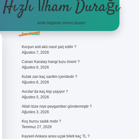
Hızlı İlham Durağı
Anlık bilgilerle zihnini tazele!
Sidebar
Son Yazılar
ilbet giriş
Kurşun asit akü nasıl şarj edilir ?
Ağustos 7, 2026
Canan Karatay hangi tuzu önerir ?
Ağustos 6, 2026
Kulak zarı kaç santim içeridedir ?
Ağustos 6, 2026
Avcılar’da kaç kişi yaşıyor ?
Ağustos 5, 2026
Allah bize niye peygamber göndermiştir ?
Ağustos 3, 2026
Koç burcu sadık mıdır ?
Temmuz 27, 2026
Kayseri Ankara arası uçak bileti kaç TL ?