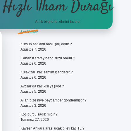
Hızlı İlham Durağı
Anlık bilgilerle zihnini tazele!
Sidebar
Son Yazılar
ilbet giriş
Kurşun asit akü nasıl şarj edilir ?
Ağustos 7, 2026
Canan Karatay hangi tuzu önerir ?
Ağustos 6, 2026
Kulak zarı kaç santim içeridedir ?
Ağustos 6, 2026
Avcılar’da kaç kişi yaşıyor ?
Ağustos 5, 2026
Allah bize niye peygamber göndermiştir ?
Ağustos 3, 2026
Koç burcu sadık mıdır ?
Temmuz 27, 2026
Kayseri Ankara arası uçak bileti kaç TL ?