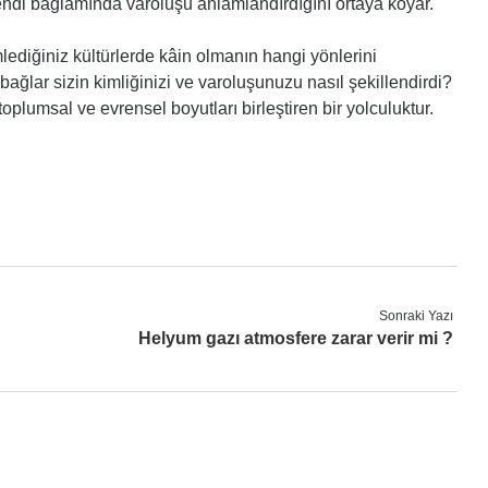
endi bağlamında varoluşu anlamlandırdığını ortaya koyar.
ediğiniz kültürlerde kâin olmanın hangi yönlerini
ağlar sizin kimliğinizi ve varoluşunuzu nasıl şekillendirdi?
toplumsal ve evrensel boyutları birleştiren bir yolculuktur.
Sonraki Yazı
Helyum gazı atmosfere zarar verir mi ?