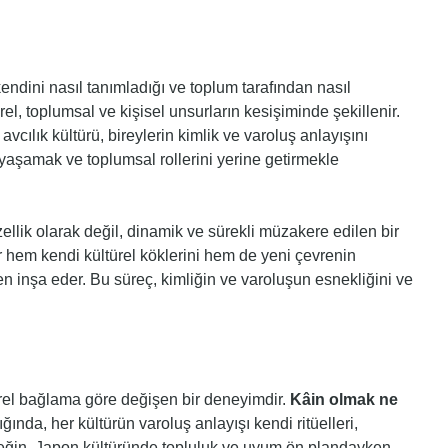
kendini nasıl tanımladığı ve toplum tarafından nasıl
ürel, toplumsal ve kişisel unsurların kesişiminde şekillenir.
avcılık kültürü, bireylerin kimlik ve varoluş anlayışını
yaşamak ve toplumsal rollerini yerine getirmekle
zellik olarak değil, dinamik ve sürekli müzakere edilen bir
r hem kendi kültürel köklerini hem de yeni çevrenin
den inşa eder. Bu süreç, kimliğin ve varoluşun esnekliğini ve
rel bağlama göre değişen bir deneyimdir.
Kâin olmak ne
ığında, her kültürün varoluş anlayışı kendi ritüelleri,
rneğin, Japon kültüründe topluluk ve uyum ön plandayken,