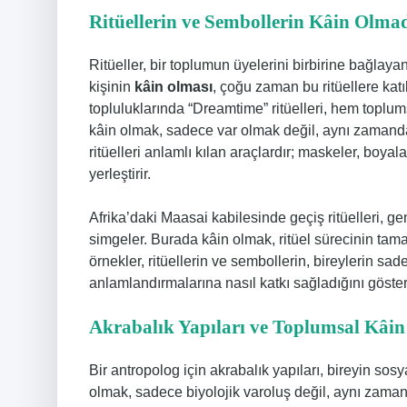
Ritüellerin ve Sembollerin Kâin Olma
Ritüeller, bir toplumun üyelerini birbirine bağlayan
kişinin
kâin olması
, çoğu zaman bu ritüellere katı
topluluklarında “Dreamtime” ritüelleri, hem toplums
kâin olmak, sadece var olmak değil, aynı zamanda
ritüelleri anlamlı kılan araçlardır; maskeler, boya
yerleştirir.
Afrika’daki Maasai kabilesinde geçiş ritüelleri, g
simgeler. Burada kâin olmak, ritüel sürecinin ta
örnekler, ritüellerin ve sembollerin, bireylerin s
anlamlandırmalarına nasıl katkı sağladığını gösteri
Akrabalık Yapıları ve Toplumsal Kâi
Bir antropolog için akrabalık yapıları, bireyin so
olmak, sadece biyolojik varoluş değil, aynı zamand