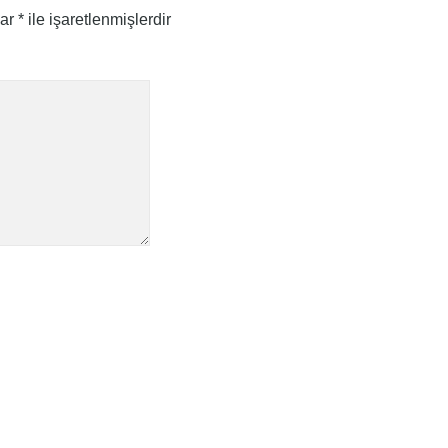
lar
*
ile işaretlenmişlerdir