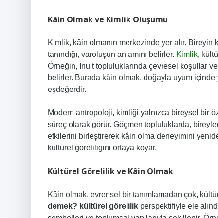
Kâin Olmak ve Kimlik Oluşumu
Kimlik, kâin olmanın merkezinde yer alır. Bireyin 
tanındığı, varoluşun anlamını belirler.
Kimlik
, kült
Örneğin, Inuit topluluklarında çevresel koşullar ve 
belirler. Burada kâin olmak, doğayla uyum içinde 
eşdeğerdir.
Modern antropoloji, kimliği yalnızca bireysel bir ö
süreç olarak görür. Göçmen topluluklarda, bireyle
etkilerini birleştirerek kâin olma deneyimini yeni
kültürel göreliliğini ortaya koyar.
Kültürel Görelilik ve Kâin Olmak
Kâin olmak, evrensel bir tanımlamadan çok, kültü
demek? kültürel görelilik
perspektifiyle ele alınd
sembolleri ve toplumsal yapılarıyla şekillenir. Ö