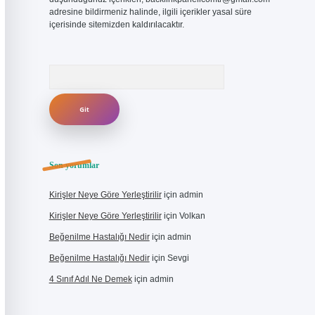
adresine bildirmeniz halinde, ilgili içerikler yasal süre
içerisinde sitemizden kaldırılacaktır.
Arama
Son yorumlar
Kirişler Neye Göre Yerleştirilir
için
admin
Kirişler Neye Göre Yerleştirilir
için
Volkan
Beğenilme Hastalığı Nedir
için
admin
Beğenilme Hastalığı Nedir
için
Sevgi
4 Sınıf Adıl Ne Demek
için
admin