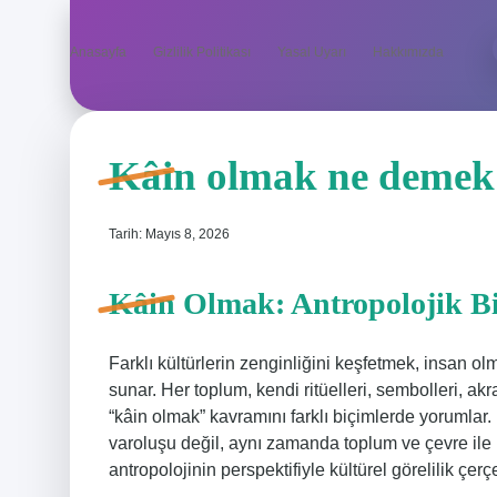
Anasayfa
Gizlilik Politikası
Yasal Uyarı
Hakkımızda
Kâin olmak ne demek
Tarih: Mayıs 8, 2026
Kâin Olmak: Antropolojik Bi
Farklı kültürlerin zenginliğini keşfetmek, insan ol
sunar. Her toplum, kendi ritüelleri, sembolleri, ak
“kâin olmak” kavramını farklı biçimlerde yorumlar
varoluşu değil, aynı zamanda toplum ve çevre ile ku
antropolojinin perspektifiyle kültürel görelilik ç