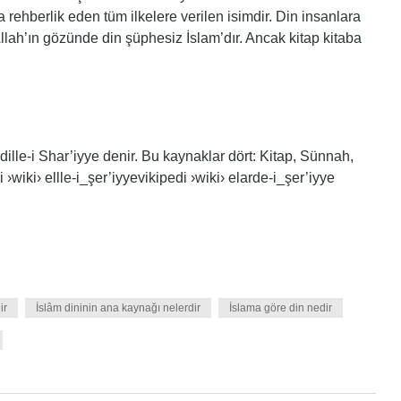
 rehberlik eden tüm ilkelere verilen isimdir. Din insanlara
. Allah’ın gözünde din şüphesiz İslam’dır. Ancak kitap kitaba
lle-i Shar’iyye denir. Bu kaynaklar dört: Kitap, Sünnah,
›wiki› ellle-i_şer’iyyevikipedi ›wiki› elarde-i_şer’iyye
ir
İslâm dininin ana kaynağı nelerdir
İslama göre din nedir