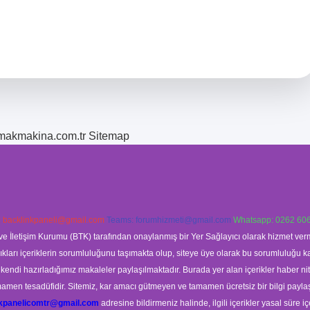
romakmakina.com.tr
Sitemap
:
backlinkpaneli@gmail.com
Teams:
forumhizmeti@gmail.com
Whatsapp: 0262 606
ve İletişim Kurumu (BTK) tarafından onaylanmış bir Yer Sağlayıcı olarak hizmet verm
rı içeriklerin sorumluluğunu taşımakta olup, siteye üye olarak bu sorumluluğu kabul
a kendi hazırladığımız makaleler paylaşılmaktadır. Burada yer alan içerikler haber 
tamamen tesadüfidir. Sitemiz, kar amacı gütmeyen ve tamamen ücretsiz bir bilgi pay
nkpanelicomtr@gmail.com
adresine bildirmeniz halinde, ilgili içerikler yasal süre iç