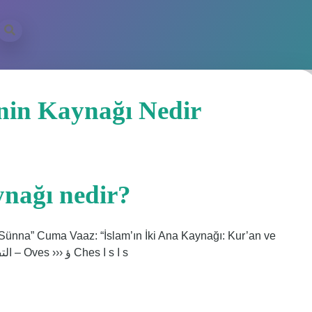
inin Kaynağı Nedir
ynağı nedir?
 Sünna” Cuma Vaaz: “İslam’ın İki Ana Kaynağı: Kur’an ve
Sünnet Dini İşler Başkanlığı · ››› Achs التف –ص – ص – Oves ››› ؤ Ches ا s ا s