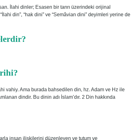
san. İlahi dinler; Esasen bir tanrı üzerindeki orijinal
“İlahi din”, “hak dini” ve “Semâvian dini” deyimleri yerine de
lerdir?
rihi?
ilahi vahiy. Ama burada bahsedilen din, hz. Adam ve Hz ile
anan dindir. Bu dinin adı İslam’dır. 2 Din hakkında
larla insan ilişkilerini düzenleyen ve tutum ve