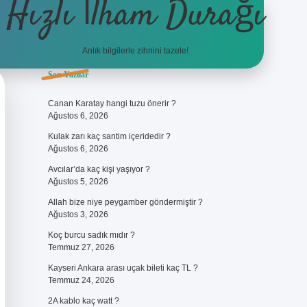
Hızlı İlham Durağı
Anlık bilgilerle zihnini tazele!
Sidebar
Son Yazılar
ilbet giriş
Canan Karatay hangi tuzu önerir ?
Ağustos 6, 2026
Kulak zarı kaç santim içeridedir ?
Ağustos 6, 2026
Avcılar’da kaç kişi yaşıyor ?
Ağustos 5, 2026
Allah bize niye peygamber göndermiştir ?
Ağustos 3, 2026
Koç burcu sadık mıdır ?
Temmuz 27, 2026
Kayseri Ankara arası uçak bileti kaç TL ?
Temmuz 24, 2026
2A kablo kaç watt ?