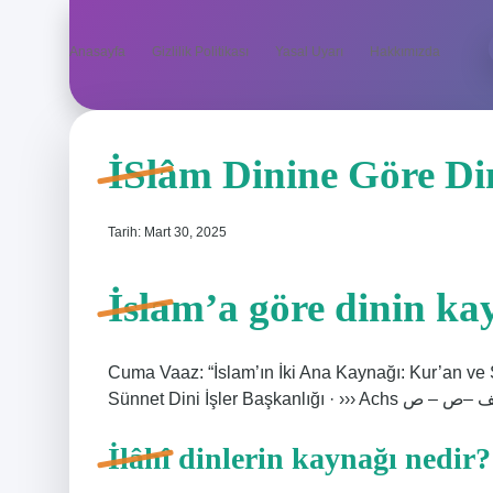
Anasayfa
Gizlilik Politikası
Yasal Uyarı
Hakkımızda
İSlâm Dinine Göre D
Tarih: Mart 30, 2025
İslam’a göre dinin ka
Cuma Vaaz: “İslam’ın İki Ana Kaynağı: Kur’an ve
İlâhî dinlerin kaynağı nedir?