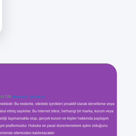
 0 726
Telegram: @karabul
ektedir. Bu nedenle, sitedeki içerikleri proaktif olarak denetleme veya
 etmiş sayılırlar. Bu internet sitesi, herhangi bir marka, kurum veya
niteliği taşımamakta olup, gerçek kurum ve kişiler hakkında paylaşım
laşım platformudur. Hukuka ve yasal düzenlemelere aykırı olduğunu
erisinde sitemizden kaldırılacaktır.