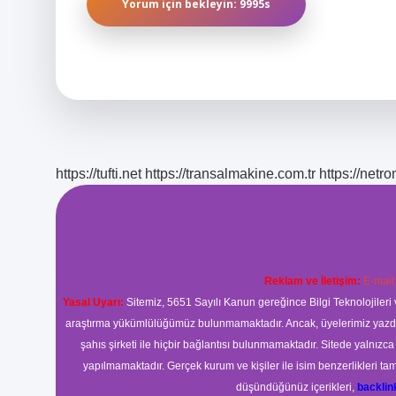
https://tufti.net
https://transalmakine.com.tr
https://net
Reklam ve İletişim:
E-mail
Yasal Uyarı:
Sitemiz, 5651 Sayılı Kanun gereğince Bilgi Teknolojileri 
araştırma yükümlülüğümüz bulunmamaktadır. Ancak, üyelerimiz yazdıkla
şahıs şirketi ile hiçbir bağlantısı bulunmamaktadır. Sitede yalnızc
yapılmamaktadır. Gerçek kurum ve kişiler ile isim benzerlikleri 
düşündüğünüz içerikleri,
backli