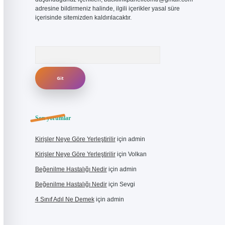
adresine bildirmeniz halinde, ilgili içerikler yasal süre
içerisinde sitemizden kaldırılacaktır.
Arama
Son yorumlar
Kirişler Neye Göre Yerleştirilir
için
admin
Kirişler Neye Göre Yerleştirilir
için
Volkan
Beğenilme Hastalığı Nedir
için
admin
Beğenilme Hastalığı Nedir
için
Sevgi
4 Sınıf Adıl Ne Demek
için
admin