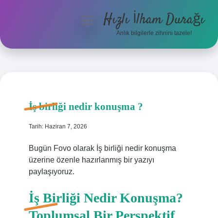
Hızlı İlham Durağı
menüyü
aç
Anlık bilgilerle zihnini tazele!
Anasayfa
Gizlilik Politikası
Yasal Uyarı
İş birliği nedir konuşma ?
Hakkımızda
Tarih: Haziran 7, 2026
Bugün Fovo olarak İş birliği nedir konuşma
üzerine özenle hazırlanmış bir yazıyı
paylaşıyoruz.
İş Birliği Nedir Konuşma?
Toplumsal Bir Perspektif