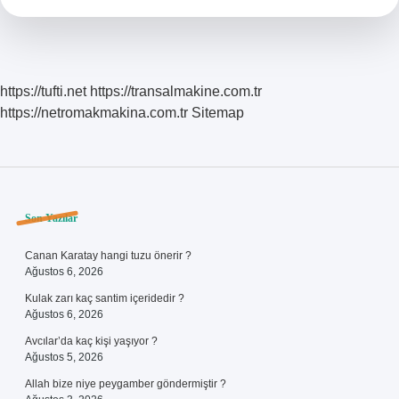
https://tufti.net
https://transalmakine.com.tr
https://netromakmakina.com.tr
Sitemap
Sidebar
Son Yazılar
Canan Karatay hangi tuzu önerir ?
Ağustos 6, 2026
Kulak zarı kaç santim içeridedir ?
Ağustos 6, 2026
Avcılar’da kaç kişi yaşıyor ?
Ağustos 5, 2026
Allah bize niye peygamber göndermiştir ?