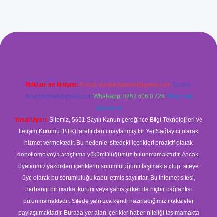
et giriş
Reklam ve İletişim:
E-mail:
backlinkpaneli@gmail.com
Teams:
forumhizmeti@gmail.com
Whatsapp: 0262 606 0 726
Telegram:
@karabul
Yasal Uyarı:
Sitemiz, 5651 Sayılı Kanun gereğince Bilgi Teknolojileri ve
İletişim Kurumu (BTK) tarafından onaylanmış bir Yer Sağlayıcı olarak
hizmet vermektedir. Bu nedenle, sitedeki içerikleri proaktif olarak
denetleme veya araştırma yükümlülüğümüz bulunmamaktadır. Ancak,
üyelerimiz yazdıkları içeriklerin sorumluluğunu taşımakta olup, siteye
üye olarak bu sorumluluğu kabul etmiş sayılırlar. Bu internet sitesi,
herhangi bir marka, kurum veya şahıs şirketi ile hiçbir bağlantısı
bulunmamaktadır. Sitede yalnızca kendi hazırladığımız makaleler
paylaşılmaktadır. Burada yer alan içerikler haber niteliği taşımamakta