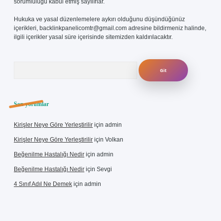
sorumluluğu kabul etmiş sayılırlar.
Hukuka ve yasal düzenlemelere aykırı olduğunu düşündüğünüz
içerikleri,
backlinkpanelicomtr@gmail.com
adresine bildirmeniz halinde,
ilgili içerikler yasal süre içerisinde sitemizden kaldırılacaktır.
Arama
Son yorumlar
Kirişler Neye Göre Yerleştirilir
için
admin
Kirişler Neye Göre Yerleştirilir
için
Volkan
Beğenilme Hastalığı Nedir
için
admin
Beğenilme Hastalığı Nedir
için
Sevgi
4 Sınıf Adıl Ne Demek
için
admin