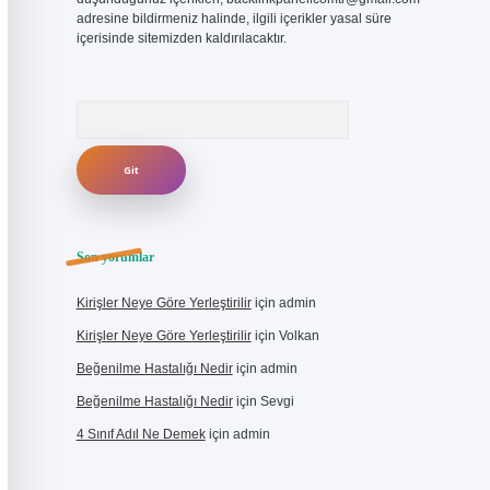
adresine bildirmeniz halinde, ilgili içerikler yasal süre
içerisinde sitemizden kaldırılacaktır.
Arama
Son yorumlar
Kirişler Neye Göre Yerleştirilir
için
admin
Kirişler Neye Göre Yerleştirilir
için
Volkan
Beğenilme Hastalığı Nedir
için
admin
Beğenilme Hastalığı Nedir
için
Sevgi
4 Sınıf Adıl Ne Demek
için
admin