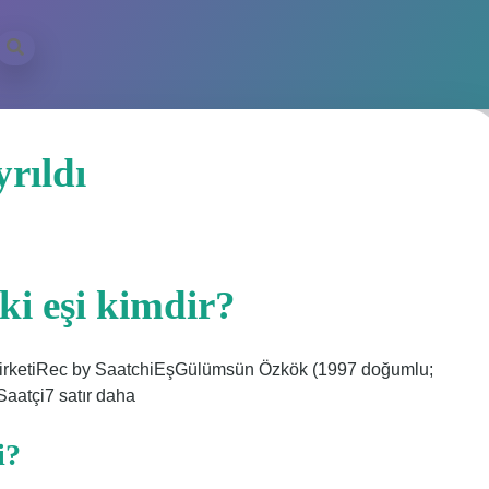
rıldı
ki eşi kimdir?
k şirketiRec by SaatchiEşGülümsün Özkök (1997 doğumlu;
aatçi7 satır daha
i?