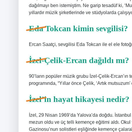
dağılmayı ben istemiştim. Ne garip tesadüf ki, ‘M
yıllardır müzik şirketlerinde ve stüdyolarda çalışıy
Eda Tokcan kimin sevgilisi?
Ercan Saatçi, sevgilisi Eda Tokcan ile el ele fotoğr
İzel-Çelik-Ercan dağıldı mı?
90’ların popüler müzik grubu İzel-Çelik-Ercan’ın t
programında, “Yıllar önce Çelik, ‘Artık mutsuzum’ 
İzel’in hayat hikayesi nedir?
İzel, 29 Nisan 1969’da Yalova’da doğdu. İstanbul
mezun oldu ve üç telli kemençe eğitimi aldı. Okul
Gazinosu’nun solistleri eşliğinde kemençe çalara