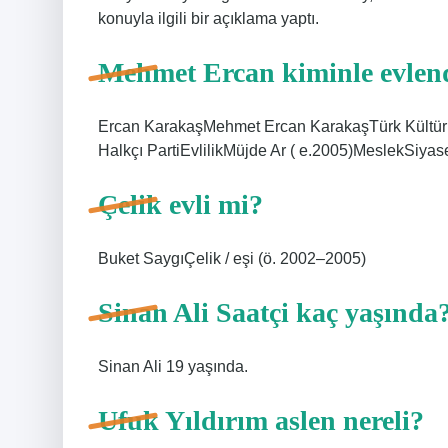
konuyla ilgili bir açıklama yaptı.
Mehmet Ercan kiminle evlen
Ercan KarakaşMehmet Ercan KarakaşTürk Kültür 
Halkçı PartiEvlilikMüjde Ar ( e.2005)MeslekSiyase
Çelik evli mi?
Buket SaygıÇelik / eşi (ö. 2002–2005)
Sinan Ali Saatçi kaç yaşında
Sinan Ali 19 yaşında.
Ufuk Yıldırım aslen nereli?