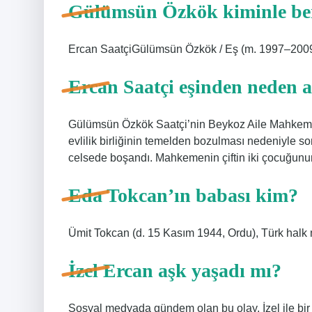
Gülümsün Özkök kiminle be
Ercan SaatçiGülümsün Özkök / Eş (m. 1997–200
Ercan Saatçi eşinden neden a
Gülümsün Özkök Saatçi’nin Beykoz Aile Mahkemes
evlilik birliğinin temelden bozulması nedeniyle son
celsede boşandı. Mahkemenin çiftin iki çocuğunun
Eda Tokcan’ın babası kim?
Ümit Tokcan (d. 15 Kasım 1944, Ordu), Türk halk m
İzel Ercan aşk yaşadı mı?
Sosyal medyada gündem olan bu olay, İzel ile bir s