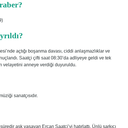
raber?
9)
yrıldı?
i’nde açtığı boşanma davası, ciddi anlaşmazlıklar ve
uçlandı. Saatçi çifti saat 08:30’da adliyeye geldi ve tek
 velayetini anneye verdiği duyuruldu.
üziği sanatçısıdır.
üredir aşk yaşayan Ercan Saatçi’yi hatırlattı. Ünlü şarkıcı