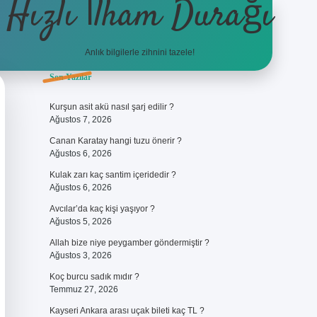
Hızlı İlham Durağı
Anlık bilgilerle zihnini tazele!
Sidebar
Son Yazılar
ilbet giriş
Kurşun asit akü nasıl şarj edilir ?
Ağustos 7, 2026
Canan Karatay hangi tuzu önerir ?
Ağustos 6, 2026
Kulak zarı kaç santim içeridedir ?
Ağustos 6, 2026
Avcılar’da kaç kişi yaşıyor ?
Ağustos 5, 2026
Allah bize niye peygamber göndermiştir ?
Ağustos 3, 2026
Koç burcu sadık mıdır ?
Temmuz 27, 2026
Kayseri Ankara arası uçak bileti kaç TL ?