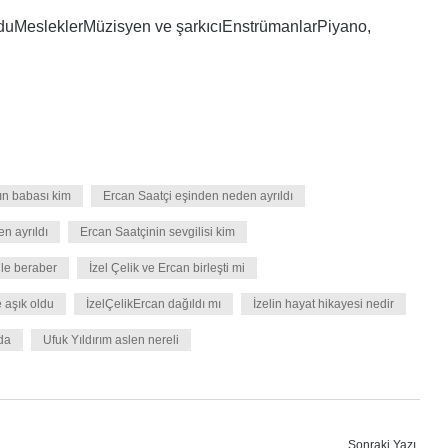
duMesleklerMüzisyen ve şarkıcıEnstrümanlarPiyano,
ın babası kim
Ercan Saatçi eşinden neden ayrıldı
en ayrıldı
Ercan Saatçinin sevgilisi kim
le beraber
İzel Çelik ve Ercan birleşti mi
e aşık oldu
İzelÇelikErcan dağıldı mı
İzelin hayat hikayesi nedir
nda
Ufuk Yıldırım aslen nereli
Sonraki Yazı