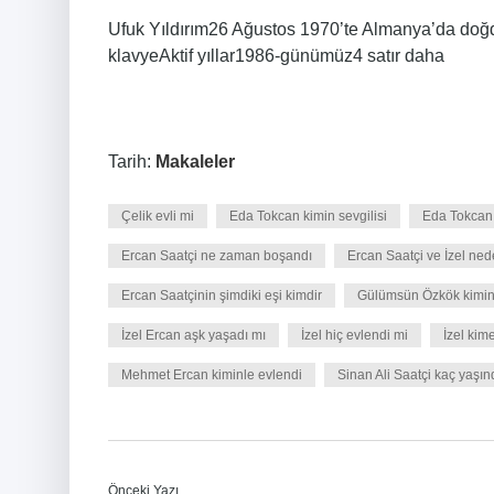
Ufuk Yıldırım26 Ağustos 1970’te Almanya’da doğ
klavyeAktif yıllar1986-günümüz4 satır daha
Tarih:
Makaleler
Çelik evli mi
Eda Tokcan kimin sevgilisi
Eda Tokcan
Ercan Saatçi ne zaman boşandı
Ercan Saatçi ve İzel ned
Ercan Saatçinin şimdiki eşi kimdir
Gülümsün Özkök kimin
İzel Ercan aşk yaşadı mı
İzel hiç evlendi mi
İzel kim
Mehmet Ercan kiminle evlendi
Sinan Ali Saatçi kaç yaşı
Önceki Yazı