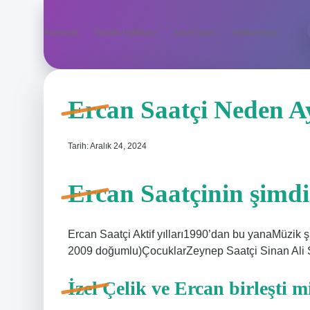
Anasayfa
Gizlilik Politikası
Yasal Uyarı
Hakkımızda
Ercan Saatçi Neden Ay
Tarih: Aralık 24, 2024
Ercan Saatçinin şimdi
Ercan Saatçi Aktif yılları1990’dan bu yanaMüzi
2009 doğumlu)ÇocuklarZeynep Saatçi Sinan Ali S
İzel Çelik ve Ercan birleşti m