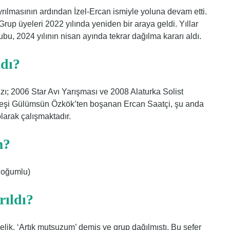
yrılmasının ardından İzel-Ercan ismiyle yoluna devam etti.
rup üyeleri 2022 yılında yeniden bir araya geldi. Yıllar
bu, 2024 yılının nisan ayında tekrar dağılma kararı aldı.
ndı?
dızı; 2006 Star Avı Yarışması ve 2008 Alaturka Solist
da eşi Gülümsün Özkök’ten boşanan Ercan Saatçi, şu anda
larak çalışmaktadır.
m?
doğumlu)
rıldı?
Çelik, ‘Artık mutsuzum’ demiş ve grup dağılmıştı. Bu sefer