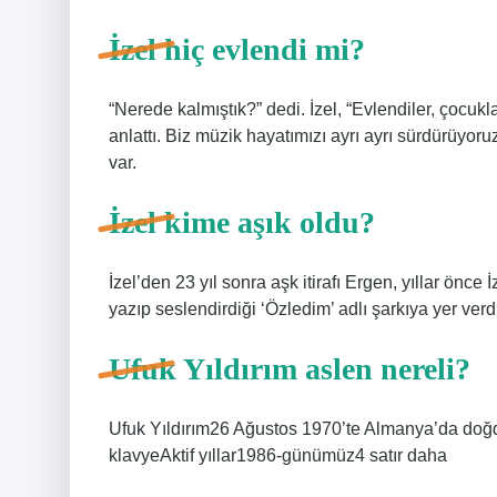
İzel hiç evlendi mi?
“Nerede kalmıştık?” dedi. İzel, “Evlendiler, çocuk
anlattı. Biz müzik hayatımızı ayrı ayrı sürdürüyor
var.
İzel kime aşık oldu?
İzel’den 23 yıl sonra aşk itirafı Ergen, yıllar önc
yazıp seslendirdiği ‘Özledim’ adlı şarkıya yer verdi.
Ufuk Yıldırım aslen nereli?
Ufuk Yıldırım26 Ağustos 1970’te Almanya’da doğ
klavyeAktif yıllar1986-günümüz4 satır daha