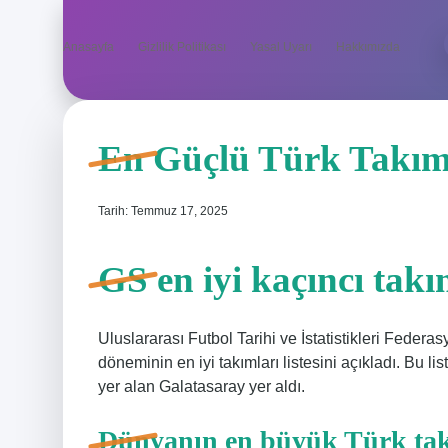
Anasayfa
Gizlilik Politikası
Yasal Uyarı
Hakkımızda
En Güçlü Türk Takım
Tarih: Temmuz 17, 2025
GS en iyi kaçıncı tak
Uluslararası Futbol Tarihi ve İstatistikleri Fed
döneminin en iyi takımları listesini açıkladı. Bu l
yer alan Galatasaray yer aldı.
Dünyanın en büyük Türk ta