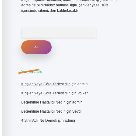
adresine bildirmeniz halinde, ilgili içerikler yasal süre
içerisinde sitemizden kaldırılacaktır.
Arama
Son yorumlar
Kirişler Neye Göre Yerleştirilir
için
admin
Kirişler Neye Göre Yerleştirilir
için
Volkan
Beğenilme Hastalığı Nedir
için
admin
Beğenilme Hastalığı Nedir
için
Sevgi
4 Sınıf Adıl Ne Demek
için
admin