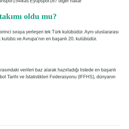
por154ikas Eyüpspor167 diğer hatlar
 takımı oldu mu?
inci sıraya yerleşen tek Türk kulübüdür. Aynı uluslararası
k kulübü ve Avrupa’nın en başarılı 20. kulübüdür.
asındaki verileri baz alarak hazırladığı listede en başarılı
ol Tarihi ve İstatistikleri Federasyonu (IFFHS), dünyanın