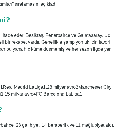
mları” sıralamasını açıkladı.
mü?
ni ifade eder: Beşiktaş, Fenerbahçe ve Galatasaray. Üç
i bir rekabet vardır. Genellikle şampiyonluk için favori
ından bu yana hiç küme düşmemiş ve her sezon ligde yer
i1Real Madrid LaLiga1.23 milyar avro2Manchester City
gi1.15 milyar avro4FC Barcelona LaLiga1.
?
hçe, 23 galibiyet, 14 beraberlik ve 11 mağlubiyet aldı.