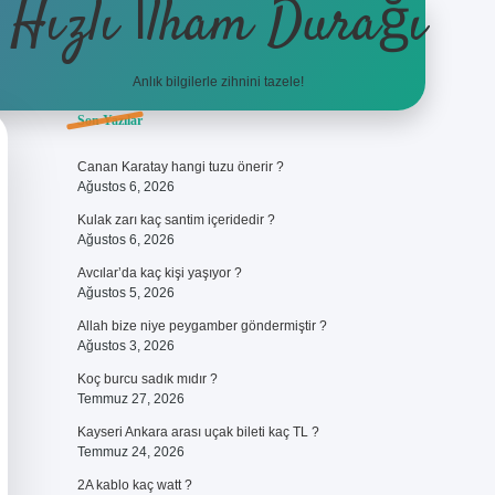
Hızlı İlham Durağı
Anlık bilgilerle zihnini tazele!
Sidebar
Son Yazılar
ilbet giriş
Canan Karatay hangi tuzu önerir ?
Ağustos 6, 2026
Kulak zarı kaç santim içeridedir ?
Ağustos 6, 2026
Avcılar’da kaç kişi yaşıyor ?
Ağustos 5, 2026
Allah bize niye peygamber göndermiştir ?
Ağustos 3, 2026
Koç burcu sadık mıdır ?
Temmuz 27, 2026
Kayseri Ankara arası uçak bileti kaç TL ?
Temmuz 24, 2026
2A kablo kaç watt ?