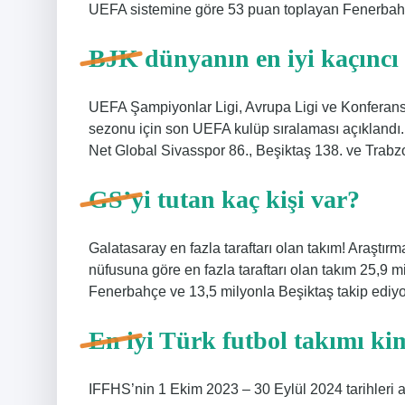
UEFA sistemine göre 53 puan toplayan Fenerbahç
BJK dünyanın en iyi kaçıncı
UEFA Şampiyonlar Ligi, Avrupa Ligi ve Konferans L
sezonu için son UEFA kulüp sıralaması açıklandı
Net Global Sivasspor 86., Beşiktaş 138. ve Trabzo
GS’yi tutan kaç kişi var?
Galatasaray en fazla taraftarı olan takım! Araştırm
nüfusuna göre en fazla taraftarı olan takım 25,9 m
Fenerbahçe ve 13,5 milyonla Beşiktaş takip ediyo
En iyi Türk futbol takımı ki
IFFHS’nin 1 Ekim 2023 – 30 Eylül 2024 tarihleri ​​a