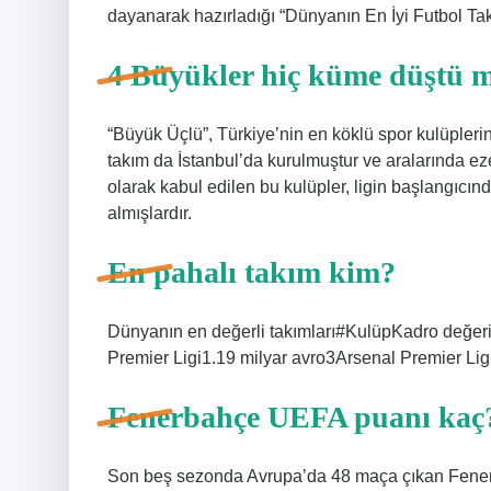
dayanarak hazırladığı “Dünyanın En İyi Futbol Takı
4 Büyükler hiç küme düştü 
“Büyük Üçlü”, Türkiye’nin en köklü spor kulüpleri
takım da İstanbul’da kurulmuştur ve aralarında ezel
olarak kabul edilen bu kulüpler, ligin başlangıc
almışlardır.
En pahalı takım kim?
Dünyanın en değerli takımları#KulüpKadro değer
Premier Ligi1.19 milyar avro3Arsenal Premier Li
Fenerbahçe UEFA puanı kaç
Son beş sezonda Avrupa’da 48 maça çıkan Fenerba