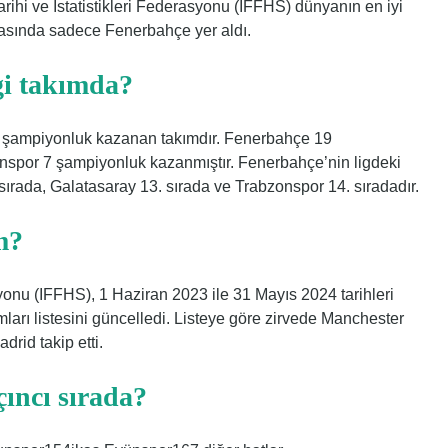
rihi ve İstatistikleri Federasyonu (IFFHS) dünyanın en iyi
 arasında sadece Fenerbahçe yer aldı.
gi takımda?
k şampiyonluk kazanan takımdır. Fenerbahçe 19
spor 7 şampiyonluk kazanmıştır. Fenerbahçe’nin ligdeki
sırada, Galatasaray 13. sırada ve Trabzonspor 14. sıradadır.
m?
syonu (IFFHS), 1 Haziran 2023 ile 31 Mayıs 2024 tarihleri ​​
mları listesini güncelledi. Listeye göre zirvede Manchester
rid takip etti.
ıncı sırada?