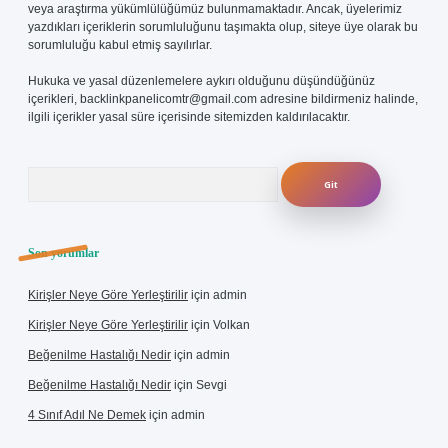
veya araştırma yükümlülüğümüz bulunmamaktadır. Ancak, üyelerimiz
yazdıkları içeriklerin sorumluluğunu taşımakta olup, siteye üye olarak bu
sorumluluğu kabul etmiş sayılırlar.
Hukuka ve yasal düzenlemelere aykırı olduğunu düşündüğünüz
içerikleri,
backlinkpanelicomtr@gmail.com
adresine bildirmeniz halinde,
ilgili içerikler yasal süre içerisinde sitemizden kaldırılacaktır.
Arama
Son yorumlar
Kirişler Neye Göre Yerleştirilir
için
admin
Kirişler Neye Göre Yerleştirilir
için
Volkan
Beğenilme Hastalığı Nedir
için
admin
Beğenilme Hastalığı Nedir
için
Sevgi
4 Sınıf Adıl Ne Demek
için
admin