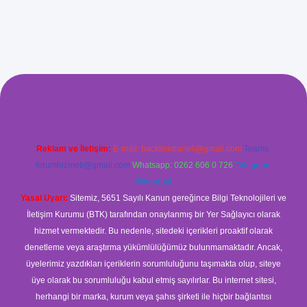
giriş
Reklam ve İletişim:
E-mail:
backlinkpaneli@gmail.com
Teams:
forumhizmeti@gmail.com
Whatsapp: 0262 606 0 726
Telegram:
@karabul
Yasal Uyarı:
Sitemiz, 5651 Sayılı Kanun gereğince Bilgi Teknolojileri ve
İletişim Kurumu (BTK) tarafından onaylanmış bir Yer Sağlayıcı olarak
hizmet vermektedir. Bu nedenle, sitedeki içerikleri proaktif olarak
denetleme veya araştırma yükümlülüğümüz bulunmamaktadır. Ancak,
üyelerimiz yazdıkları içeriklerin sorumluluğunu taşımakta olup, siteye
üye olarak bu sorumluluğu kabul etmiş sayılırlar. Bu internet sitesi,
herhangi bir marka, kurum veya şahıs şirketi ile hiçbir bağlantısı