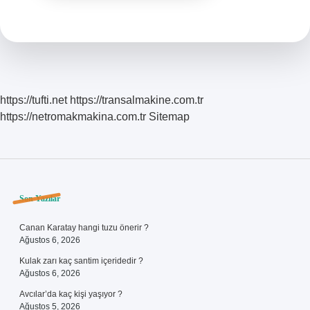
https://tufti.net
https://transalmakine.com.tr
https://netromakmakina.com.tr
Sitemap
Sidebar
Son Yazılar
Canan Karatay hangi tuzu önerir ?
Ağustos 6, 2026
Kulak zarı kaç santim içeridedir ?
Ağustos 6, 2026
Avcılar’da kaç kişi yaşıyor ?
Ağustos 5, 2026