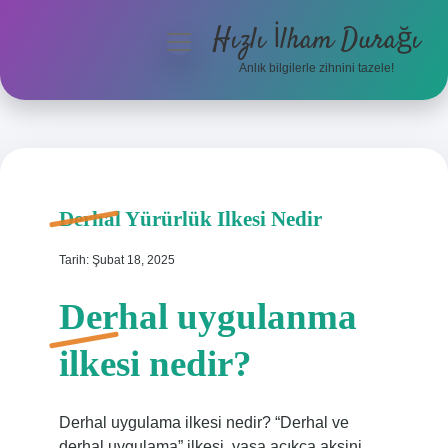
Hızlı İlham Durağı
menüyü
aç
Anlık bilgilerle zihnini tazele!
Anasayfa
Gizlilik Politikası
Yasal Uyarı
Derhal Yürürlük Ilkesi Nedir
Hakkımızda
Tarih: Şubat 18, 2025
Derhal uygulanma
ilkesi nedir?
Derhal uygulama ilkesi nedir? “Derhal ve
derhal uygulama” ilkesi, yasa açıkça aksini