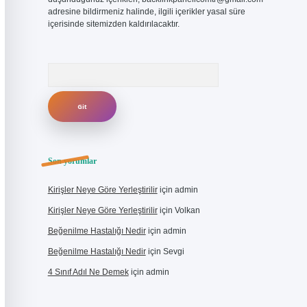
adresine bildirmeniz halinde, ilgili içerikler yasal süre
içerisinde sitemizden kaldırılacaktır.
Arama
Son yorumlar
Kirişler Neye Göre Yerleştirilir
için
admin
Kirişler Neye Göre Yerleştirilir
için
Volkan
Beğenilme Hastalığı Nedir
için
admin
Beğenilme Hastalığı Nedir
için
Sevgi
4 Sınıf Adıl Ne Demek
için
admin