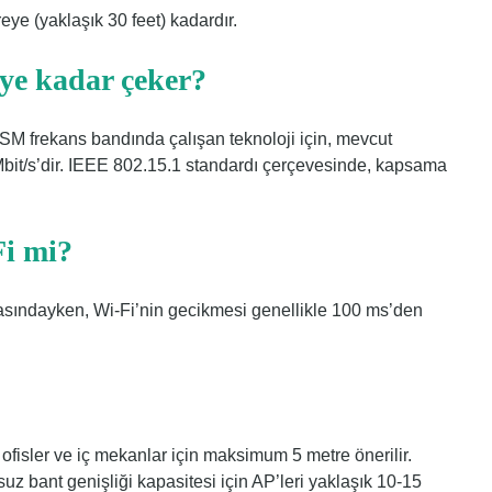
eye (yaklaşık 30 feet) kadardır.
eye kadar çeker?
ISM frekans bandında çalışan teknoloji için, mevcut
24 Mbit/s’dir. IEEE 802.15.1 standardı çerçevesinde, kapsama
Fi mi?
asındayken, Wi-Fi’nin gecikmesi genellikle 100 ms’den
 ofisler ve iç mekanlar için maksimum 5 metre önerilir.
uz bant genişliği kapasitesi için AP’leri yaklaşık 10-15