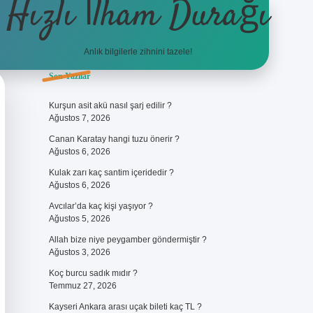
Hızlı İlham Durağı
Anlık bilgilerle zihnini tazele!
Sidebar
Son Yazılar
ilbet giriş
Kurşun asit akü nasıl şarj edilir ?
Ağustos 7, 2026
Canan Karatay hangi tuzu önerir ?
Ağustos 6, 2026
Kulak zarı kaç santim içeridedir ?
Ağustos 6, 2026
Avcılar’da kaç kişi yaşıyor ?
Ağustos 5, 2026
Allah bize niye peygamber göndermiştir ?
Ağustos 3, 2026
Koç burcu sadık mıdır ?
Temmuz 27, 2026
Kayseri Ankara arası uçak bileti kaç TL ?