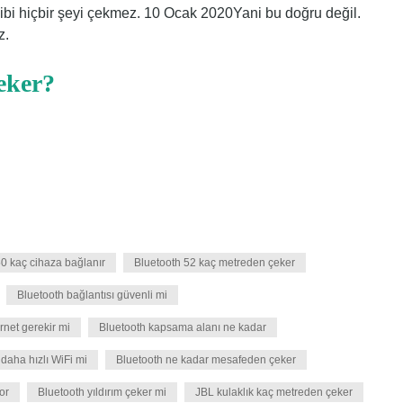
 gibi hiçbir şeyi çekmez. 10 Ocak 2020Yani bu doğru değil.
z.
eker?
50 kaç cihaza bağlanır
Bluetooth 52 kaç metreden çeker
Bluetooth bağlantısı güvenli mi
ernet gerekir mi
Bluetooth kapsama alanı ne kadar
daha hızlı WiFi mi
Bluetooth ne kadar mesafeden çeker
or
Bluetooth yıldırım çeker mi
JBL kulaklık kaç metreden çeker