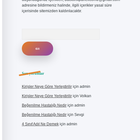
adresine bildirmeniz halinde, ilgili içerikler yasal süre
içerisinde sitemizden kaldırılacaktır.
Arama
Son yorumlar
Kirişler Neye Göre Yerleştirilir
için
admin
Kirişler Neye Göre Yerleştirilir
için
Volkan
Beğenilme Hastalığı Nedir
için
admin
Beğenilme Hastalığı Nedir
için
Sevgi
4 Sınıf Adıl Ne Demek
için
admin