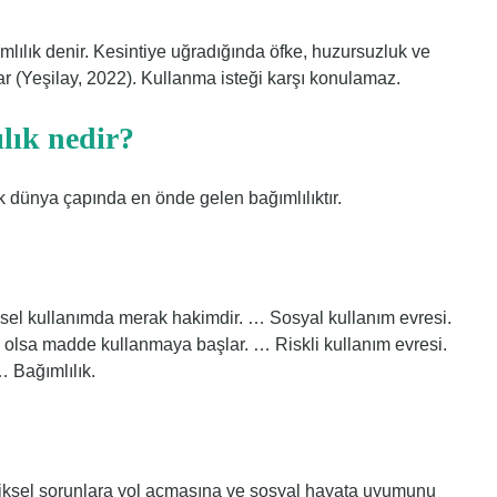
lılık denir. Kesintiye uğradığında öfke, huzursuzluk ve
ar (Yeşilay, 2022). Kullanma isteği karşı konulamaz.
lık nedir?
dünya çapında en önde gelen bağımlılıktır.
ysel kullanımda merak hakimdir. … Sosyal kullanım evresi.
a olsa madde kullanmaya başlar. … Riskli kullanım evresi.
… Bağımlılık.
fiziksel sorunlara yol açmasına ve sosyal hayata uyumunu