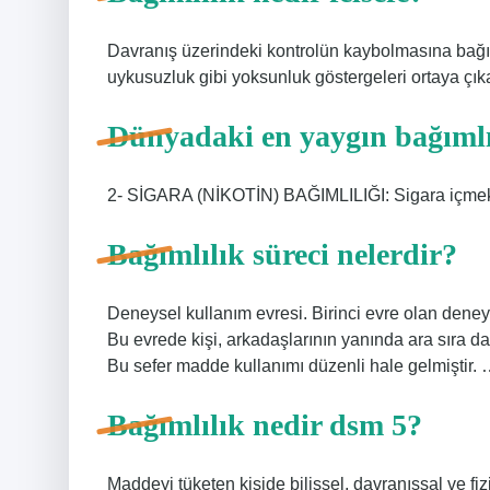
Davranış üzerindeki kontrolün kaybolmasına bağım
uykusuzluk gibi yoksunluk göstergeleri ortaya çık
Dünyadaki en yaygın bağımlı
2- SİGARA (NİKOTİN) BAĞIMLILIĞI: Sigara içmek 
Bağımlılık süreci nelerdir?
Deneysel kullanım evresi. Birinci evre olan dene
Bu evrede kişi, arkadaşlarının yanında ara sıra d
Bu sefer madde kullanımı düzenli hale gelmiştir. 
Bağımlılık nedir dsm 5?
Maddeyi tüketen kişide bilişsel, davranışsal ve 