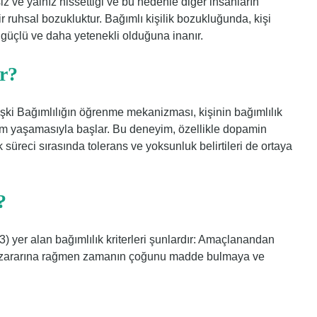
siz ve yalnız hissettiği ve bu nedenle diğer insanların
r ruhsal bozukluktur. Bağımlı kişilik bozukluğunda, kişi
 güçlü ve daha yetenekli olduğuna inanır.
r?
şki Bağımlılığın öğrenme mekanizması, kişinin bağımlılık
m yaşamasıyla başlar. Bu deneyim, özellikle dopamin
lık süreci sırasında tolerans ve yoksunluk belirtileri de ortaya
?
) yer alan bağımlılık kriterleri şunlardır: Amaçlanandan
ve zararına rağmen zamanın çoğunu madde bulmaya ve