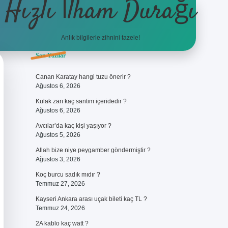
Hızlı İlham Durağı
Anlık bilgilerle zihnini tazele!
Sidebar
Son Yazılar
ilbet giriş
Canan Karatay hangi tuzu önerir ?
Ağustos 6, 2026
Kulak zarı kaç santim içeridedir ?
Ağustos 6, 2026
Avcılar’da kaç kişi yaşıyor ?
Ağustos 5, 2026
Allah bize niye peygamber göndermiştir ?
Ağustos 3, 2026
Koç burcu sadık mıdır ?
Temmuz 27, 2026
Kayseri Ankara arası uçak bileti kaç TL ?
Temmuz 24, 2026
2A kablo kaç watt ?