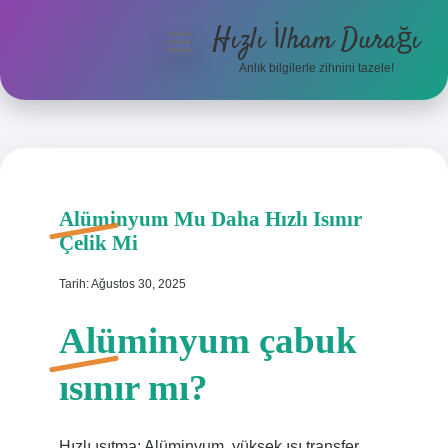
Hızlı İlham Durağı
menüyü
aç
Anlık bilgilerle zihnini tazele!
Anasayfa
Gizlilik Politikası
Yasal Uyarı
Alüminyum Mu Daha Hızlı Isınır
Çelik Mi
Hakkımızda
Tarih: Ağustos 30, 2025
Alüminyum çabuk
ısınır mı?
Hızlı ısıtma: Alüminyum, yüksek ısı transfer