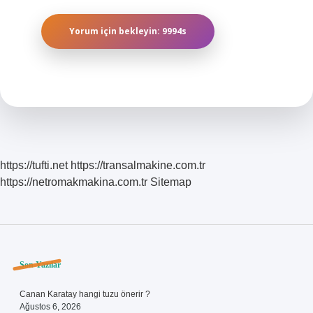
https://tufti.net
https://transalmakine.com.tr
https://netromakmakina.com.tr
Sitemap
Sidebar
Son Yazılar
Canan Karatay hangi tuzu önerir ?
Ağustos 6, 2026