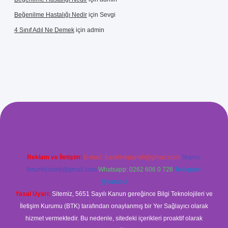
Beğenilme Hastalığı Nedir
için
Sevgi
4 Sınıf Adıl Ne Demek
için
admin
giriş
Reklam ve İletişim:
E-mail:
backlinkpaneli@gmail.com
Teams:
forumhizmeti@gmail.com
Whatsapp: 0262 606 0 726
Telegram:
@karabul
Yasal Uyarı:
Sitemiz, 5651 Sayılı Kanun gereğince Bilgi Teknolojileri ve
İletişim Kurumu (BTK) tarafından onaylanmış bir Yer Sağlayıcı olarak
hizmet vermektedir. Bu nedenle, sitedeki içerikleri proaktif olarak