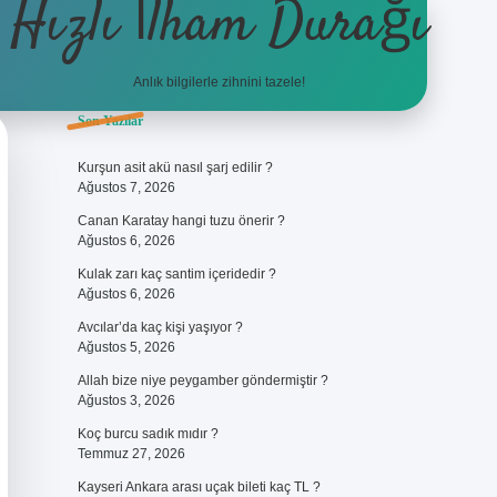
Hızlı İlham Durağı
Anlık bilgilerle zihnini tazele!
Sidebar
Son Yazılar
ilbet giriş
Kurşun asit akü nasıl şarj edilir ?
Ağustos 7, 2026
Canan Karatay hangi tuzu önerir ?
Ağustos 6, 2026
Kulak zarı kaç santim içeridedir ?
Ağustos 6, 2026
Avcılar’da kaç kişi yaşıyor ?
Ağustos 5, 2026
Allah bize niye peygamber göndermiştir ?
Ağustos 3, 2026
Koç burcu sadık mıdır ?
Temmuz 27, 2026
Kayseri Ankara arası uçak bileti kaç TL ?