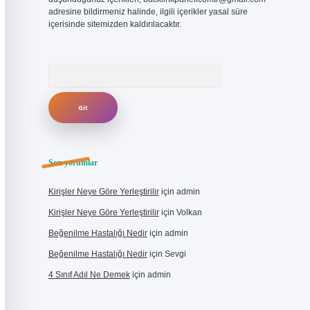
adresine bildirmeniz halinde, ilgili içerikler yasal süre
içerisinde sitemizden kaldırılacaktır.
Arama
Son yorumlar
Kirişler Neye Göre Yerleştirilir
için
admin
Kirişler Neye Göre Yerleştirilir
için
Volkan
Beğenilme Hastalığı Nedir
için
admin
Beğenilme Hastalığı Nedir
için
Sevgi
4 Sınıf Adıl Ne Demek
için
admin