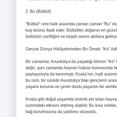
2. Bu (Bülbül)
“Bülbül” ismi halk arasında zaman zaman “Bu” olara
kuş türünü ifade eder. Bülbüller, doğanın en güzel
bülbülün zarifliğini ve neşeli sesini akıllara getiriy
Gerçek Dünya Hikâyelerinden Bir Örnek: “Ko” Adl
Bir zamanlar, Avustralya’da yaşadığı bilinen “Ko” i
değil, aynı zamanda hayvan hakları konusunda fark
paylaşımıyla da tanınmıştı. Koala’nın, halk arasın
bu isim, bir süredir Avustralya’daki gençlerin ara
yaşamı koruma ve çevre dostu yaşamın bir sembolü
Koala gibi doğal yaşamda önemli yer tutan hayvanla
üzerindeki etkisini artırmış olabilir. Bu kısa isiml
bağ kurulmasına da yardımcı oluyordu.