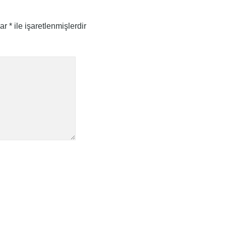
lar
*
ile işaretlenmişlerdir