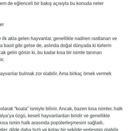
em de eğlenceli bir bakış açısıyla bu konuda neler
er
ilk akla gelen hayvanlar, genellikle nadiren rastlanan ve
ğa basit gibi gelse de, aslında doğal dünyada ki türlerin
k gelin görün ki, bu kadar kısa bir isimle tanınan
ır.
hayvanlar bulmak zor olabilir. Ama birkaç örnek vermek
 olarak “koala” ismiyle bilinir. Ancak, bazen kısa isimler, halk
alya’ya özgü, keseli hayvanlardan biridir ve genellikle
 kısa ismin halk arasında popülerleşmesini sağladı.
ler, dilde daha hızlı ve kolay bir şekilde yerleşmiş olabilir.