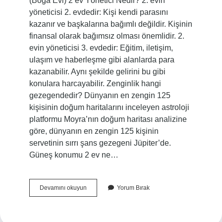
(Boğa Evi) 2 ev Yönetici Nedir? 2. evin
yöneticisi 2. evdedir: Kişi kendi parasını
kazanır ve başkalarına bağımlı değildir. Kişinin
finansal olarak bağımsız olması önemlidir. 2.
evin yöneticisi 3. evdedir: Eğitim, iletişim,
ulaşım ve haberleşme gibi alanlarda para
kazanabilir. Aynı şekilde gelirini bu gibi
konulara harcayabilir. Zenginlik hangi
gezegendedir? Dünyanın en zengin 125
kişisinin doğum haritalarını inceleyen astroloji
platformu Moyra’nın doğum haritası analizine
göre, dünyanın en zengin 125 kişinin
servetinin sırrı şans gezegeni Jüpiter’de.
Güneş konumu 2 ev ne…
Haritada
Devamını okuyun
Yorum Bırak
2
Ev
Ne