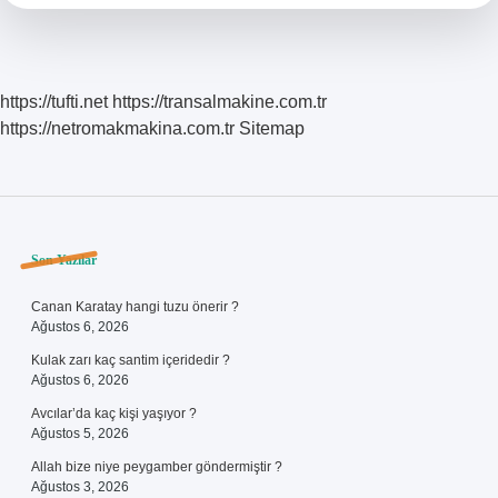
Anlama
Gelir
https://tufti.net
https://transalmakine.com.tr
https://netromakmakina.com.tr
Sitemap
Sidebar
Son Yazılar
Canan Karatay hangi tuzu önerir ?
Ağustos 6, 2026
Kulak zarı kaç santim içeridedir ?
Ağustos 6, 2026
Avcılar’da kaç kişi yaşıyor ?
Ağustos 5, 2026
Allah bize niye peygamber göndermiştir ?
Ağustos 3, 2026