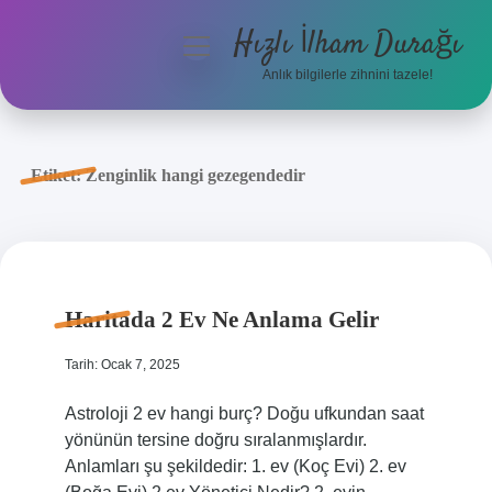
Hızlı İlham Durağı
menüyü
aç
Anlık bilgilerle zihnini tazele!
Anasayfa
Gizlilik Politikası
Etiket:
Zenginlik hangi gezegendedir
Yasal Uyarı
Hakkımızda
Haritada 2 Ev Ne Anlama Gelir
Tarih: Ocak 7, 2025
Astroloji 2 ev hangi burç? Doğu ufkundan saat
yönünün tersine doğru sıralanmışlardır.
Anlamları şu şekildedir: 1. ev (Koç Evi) 2. ev