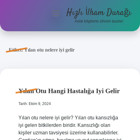
Hızlı İlham Durağı
menüyü
aç
Anlık bilgilerle zihnini tazele!
Anasayfa
Gizlilik Politikası
Etiket:
Yılan otu nelere iyi gelir
Yasal Uyarı
Hakkımızda
Yılan Otu Hangi Hastalığa Iyi Gelir
Tarih: Ekim 9, 2024
Yılan otu nelere iyi gelir? Yılan otu kansızlığa
iyi gelen bitkilerden biridir. Kansızlığı olan
kişiler uzman tavsiyesi üzerine kullanabilirler.