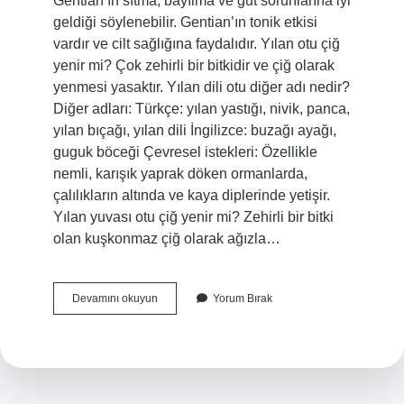
Gentian’ın sıtma, bayılma ve gut sorunlarına iyi
geldiği söylenebilir. Gentian’ın tonik etkisi
vardır ve cilt sağlığına faydalıdır. Yılan otu çiğ
yenir mi? Çok zehirli bir bitkidir ve çiğ olarak
yenmesi yasaktır. Yılan dili otu diğer adı nedir?
Diğer adları: Türkçe: yılan yastığı, nivik, panca,
yılan bıçağı, yılan dili İngilizce: buzağı ayağı,
guguk böceği Çevresel istekleri: Özellikle
nemli, karışık yaprak döken ormanlarda,
çalılıkların altında ve kaya diplerinde yetişir.
Yılan yuvası otu çiğ yenir mi? Zehirli bir bitki
olan kuşkonmaz çiğ olarak ağızla…
Yılan
Devamını okuyun
Yorum Bırak
Otu
Hangi
Hastalığa
Iyi
Gelir