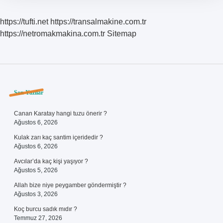
https://tufti.net
https://transalmakine.com.tr
https://netromakmakina.com.tr
Sitemap
Sidebar
Son Yazılar
Canan Karatay hangi tuzu önerir ?
Ağustos 6, 2026
Kulak zarı kaç santim içeridedir ?
Ağustos 6, 2026
Avcılar’da kaç kişi yaşıyor ?
Ağustos 5, 2026
Allah bize niye peygamber göndermiştir ?
Ağustos 3, 2026
Koç burcu sadık mıdır ?
Temmuz 27, 2026