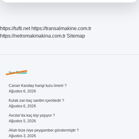
Kaç
Gramdır
https://tufti.net
https://transalmakine.com.tr
https://netromakmakina.com.tr
Sitemap
Sidebar
Son Yazılar
Canan Karatay hangi tuzu önerir ?
Ağustos 6, 2026
Kulak zarı kaç santim içeridedir ?
Ağustos 6, 2026
Avcılar’da kaç kişi yaşıyor ?
Ağustos 5, 2026
Allah bize niye peygamber göndermiştir ?
Ağustos 3, 2026