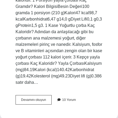
kaloridir. 1 Porsiyon yayla çorbası Kaç
Gramdır? Kalori BilgisiBesin Değeri100
gramda 1 porsiyon (210 g)Kalori47 kcal98,7
kcalKarbonhidrat6,47 g14,0 gDiyet Lifi0,1 g0,3
gProtein1,5 g3. 1 Kase Yoğurtlu çorba Kaç
Kaloridir? Adından da anlaşılacağı gibi bu
çorbanın ana malzemesi yoğurt, diğer
malzemeleri pirinç ve nanedir. Kalsiyum, fosfor
ve B vitaminleri açısından zengin olan bir kase
yoğurt çorbası 112 kalori içerir. 3 Kepçe yayla
çorbası Kaç Kaloridir? Yayla ÇorbasıKalsiyum
(mg)84.19Kalori (kcal)140.42Karbonhidrat
(g)19.42Kolesterol (mg)49.23Diyet lifi (g)0.386
satır daha…
1
Devamını okuyun
10 Yorum
Kase
Yayla
Çorbası