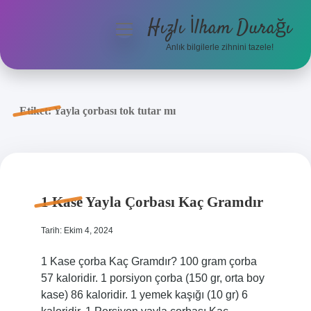
Hızlı İlham Durağı
menüyü
aç
Anlık bilgilerle zihnini tazele!
Anasayfa
Gizlilik Politikası
Etiket:
Yayla çorbası tok tutar mı
Yasal Uyarı
Hakkımızda
1 Kase Yayla Çorbası Kaç Gramdır
Tarih: Ekim 4, 2024
1 Kase çorba Kaç Gramdır? 100 gram çorba
57 kaloridir. 1 porsiyon çorba (150 gr, orta boy
kase) 86 kaloridir. 1 yemek kaşığı (10 gr) 6