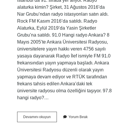
İstanbul’da 91. sırada yer alıyor. Radyo
alaturka kimin? Şirket, 31 Ağustos 2016’da
Nar Grubu’ndan radyo istasyonları satın aldı.
Rock FM Kasım 2016’da satıldı. Radyo
Alaturka, Eylül 2019’da Yasin Şirketler
Grubu’na satıldı. 91.0 Hangi radyo Ankara? 8
Mayıs 2005’te Ankara Üniversitesi Radyosu,
üniversitelere yayın hakkı veren 4756 sayılı
yasaya dayanarak Radyo İlef ismiyle FM 91.0
frekansından yayın yapmaya başladı. Ankara
Üniversitesi Radyosu düzenli olarak yayın
yapmaya devam ediyor ve RTÜK tarafından
frekans tahsis edilen Ankara’daki tek
üniversite radyosu olma özelliğini taşıyor. 97.8
hangi radyo?…
Radyo
Devamını okuyun
Yorum Bırak
Alaturka
Kapandı