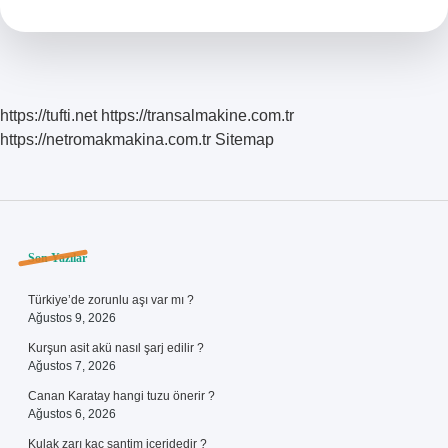
Mı
https://tufti.net
https://transalmakine.com.tr
https://netromakmakina.com.tr
Sitemap
Sidebar
Son Yazılar
Türkiye’de zorunlu aşı var mı ?
Ağustos 9, 2026
Kurşun asit akü nasıl şarj edilir ?
Ağustos 7, 2026
Canan Karatay hangi tuzu önerir ?
Ağustos 6, 2026
Kulak zarı kaç santim içeridedir ?