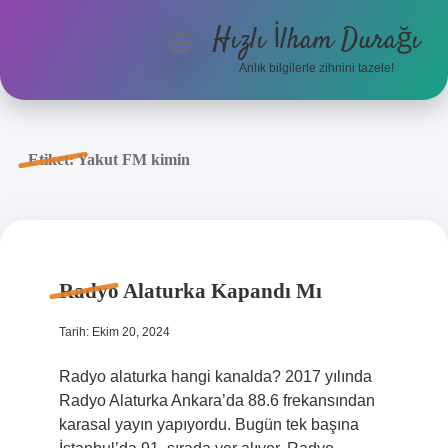
Hızlı İlham Durağı
menüyü
aç
Anlık bilgilerle zihnini tazele!
Anasayfa
Gizlilik Politikası
Etiket:
Yakut FM kimin
Yasal Uyarı
Hakkımızda
Radyo Alaturka Kapandı Mı
Tarih: Ekim 20, 2024
Radyo alaturka hangi kanalda? 2017 yılında
Radyo Alaturka Ankara’da 88.6 frekansından
karasal yayın yapıyordu. Bugün tek başına