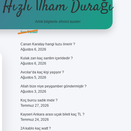
Hızlı İlham Durağı
Anlık bilgilerle zihnini tazele!
Sidebar
Son Yazılar
ilbet giriş
Canan Karatay hangi tuzu önerir ?
Ağustos 6, 2026
Kulak zarı kaç santim içeridedir ?
Ağustos 6, 2026
Avcılar’da kaç kişi yaşıyor ?
Ağustos 5, 2026
Allah bize niye peygamber göndermiştir ?
Ağustos 3, 2026
Koç burcu sadık mıdır ?
Temmuz 27, 2026
Kayseri Ankara arası uçak bileti kaç TL ?
Temmuz 24, 2026
2A kablo kaç watt ?