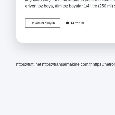
eriyen toz boya, tüm toz boyalar 1/4 litre (250 ml)
Toz
Devamını okuyun
14 Yorum
Boya
Nedir
Nerelerde
Kullanılır
https://tufti.net
https://transalmakine.com.tr
https://net