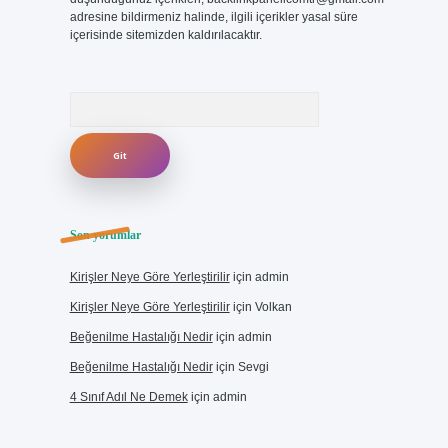
adresine bildirmeniz halinde, ilgili içerikler yasal süre
içerisinde sitemizden kaldırılacaktır.
Arama
Son yorumlar
Kirişler Neye Göre Yerleştirilir
için
admin
Kirişler Neye Göre Yerleştirilir
için
Volkan
Beğenilme Hastalığı Nedir
için
admin
Beğenilme Hastalığı Nedir
için
Sevgi
4 Sınıf Adıl Ne Demek
için
admin