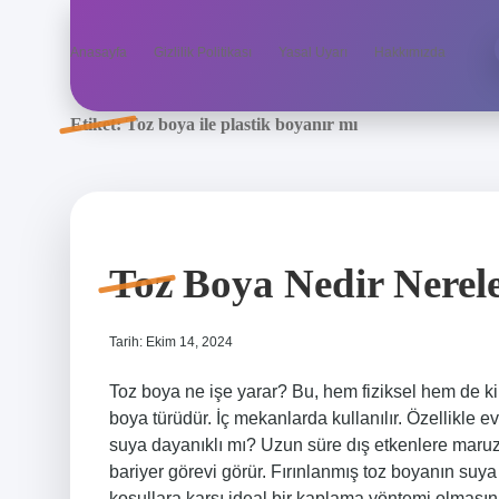
Anasayfa
Gizlilik Politikası
Yasal Uyarı
Hakkımızda
Etiket:
Toz boya ile plastik boyanır mı
Toz Boya Nedir Nerele
Tarih: Ekim 14, 2024
Toz boya ne işe yarar? Bu, hem fiziksel hem de ki
boya türüdür. İç mekanlarda kullanılır. Özellikle 
suya dayanıklı mı? Uzun süre dış etkenlere maruz
bariyer görevi görür. Fırınlanmış toz boyanın suy
koşullara karşı ideal bir kaplama yöntemi olmasını