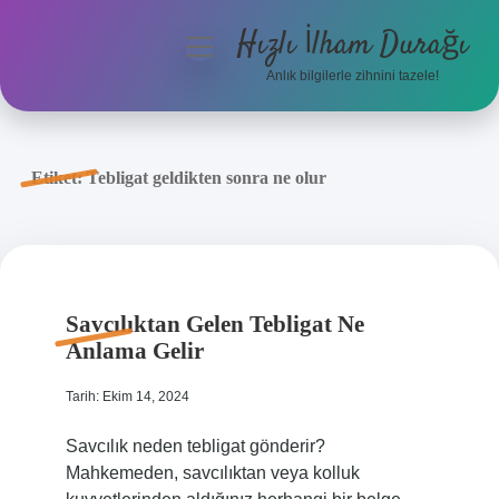
Hızlı İlham Durağı
menüyü
aç
Anlık bilgilerle zihnini tazele!
Anasayfa
Gizlilik Politikası
Etiket:
Tebligat geldikten sonra ne olur
Yasal Uyarı
Hakkımızda
Savcılıktan Gelen Tebligat Ne
Anlama Gelir
Tarih: Ekim 14, 2024
Savcılık neden tebligat gönderir?
Mahkemeden, savcılıktan veya kolluk