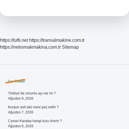
Tebligat
Ne
Anlama
Gelir
https://tufti.net
https://transalmakine.com.tr
https://netromakmakina.com.tr
Sitemap
Sidebar
Son Yazılar
Türkiye’de zorunlu aşı var mı ?
Ağustos 9, 2026
Kurşun asit akü nasıl şarj edilir ?
Ağustos 7, 2026
Canan Karatay hangi tuzu önerir ?
Ağustos 6, 2026