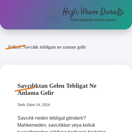
Hızlı İlham Durağı
menüyü
aç
Anlık bilgilerle zihnini tazele!
Anasayfa
Gizlilik Politikası
Etiket:
Savcılık tebligatı ne zaman gelir
Yasal Uyarı
Hakkımızda
Savcılıktan Gelen Tebligat Ne
Anlama Gelir
Tarih: Ekim 14, 2024
Savcılık neden tebligat gönderir?
Mahkemeden, savcılıktan veya kolluk