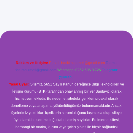
ilbet giriş
Reklam ve İletişim:
E-mail:
backlinkpaneli@gmail.com
Teams:
forumhizmeti@gmail.com
Whatsapp: 0262 606 0 726
Telegram:
@karabul
Yasal Uyarı:
Sitemiz, 5651 Sayılı Kanun gereğince Bilgi Teknolojileri ve
İletişim Kurumu (BTK) tarafından onaylanmış bir Yer Sağlayıcı olarak
hizmet vermektedir. Bu nedenle, sitedeki içerikleri proaktif olarak
denetleme veya araştırma yükümlülüğümüz bulunmamaktadır. Ancak,
üyelerimiz yazdıkları içeriklerin sorumluluğunu taşımakta olup, siteye
üye olarak bu sorumluluğu kabul etmiş sayılırlar. Bu internet sitesi,
herhangi bir marka, kurum veya şahıs şirketi ile hiçbir bağlantısı