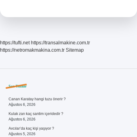
Tebligat
Ne
Anlama
Gelir
https://tufti.net
https://transalmakine.com.tr
https://netromakmakina.com.tr
Sitemap
Sidebar
Son Yazılar
Canan Karatay hangi tuzu önerir ?
Ağustos 6, 2026
Kulak zarı kaç santim içeridedir ?
Ağustos 6, 2026
Avcılar’da kaç kişi yaşıyor ?
Ağustos 5, 2026