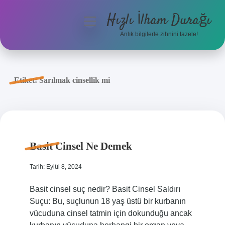
Hızlı İlham Durağı
menüyü
aç
Anlık bilgilerle zihnini tazele!
Anasayfa
Gizlilik Politikası
Etiket:
Sarılmak cinsellik mi
Yasal Uyarı
Hakkımızda
Basit Cinsel Ne Demek
Tarih: Eylül 8, 2024
Basit cinsel suç nedir? Basit Cinsel Saldırı
Suçu: Bu, suçlunun 18 yaş üstü bir kurbanın
vücuduna cinsel tatmin için dokunduğu ancak