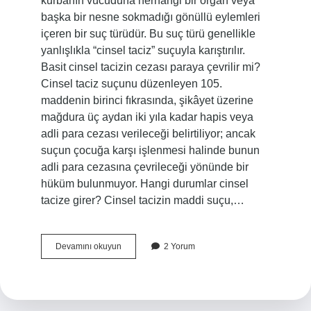
kurbanın vücuduna herhangi bir organ veya
başka bir nesne sokmadığı gönüllü eylemleri
içeren bir suç türüdür. Bu suç türü genellikle
yanlışlıkla “cinsel taciz” suçuyla karıştırılır.
Basit cinsel tacizin cezası paraya çevrilir mi?
Cinsel taciz suçunu düzenleyen 105.
maddenin birinci fıkrasında, şikâyet üzerine
mağdura üç aydan iki yıla kadar hapis veya
adli para cezası verileceği belirtiliyor; ancak
suçun çocuğa karşı işlenmesi halinde bunun
adli para cezasına çevrileceği yönünde bir
hüküm bulunmuyor. Hangi durumlar cinsel
tacize girer? Cinsel tacizin maddi suçu,…
Basit
Devamını okuyun
2 Yorum
Cinsel
Ne
Demek