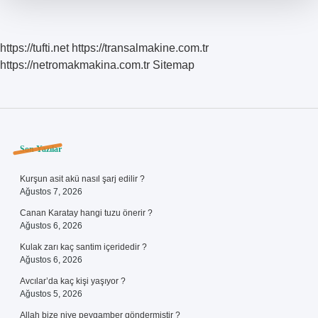
https://tufti.net
https://transalmakine.com.tr
https://netromakmakina.com.tr
Sitemap
Sidebar
Son Yazılar
Kurşun asit akü nasıl şarj edilir ?
Ağustos 7, 2026
Canan Karatay hangi tuzu önerir ?
Ağustos 6, 2026
Kulak zarı kaç santim içeridedir ?
Ağustos 6, 2026
Avcılar’da kaç kişi yaşıyor ?
Ağustos 5, 2026
Allah bize niye peygamber göndermiştir ?