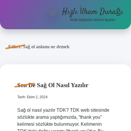
Hızlı İlham Durağı
menüyü
aç
Anlık bilgilerle zihnini tazele!
Anasayfa
Gizlilik Politikası
Etiket:
Sağ ol anlamı ne demek
Yasal Uyarı
Hakkımızda
Sen De Sağ Ol Nasıl Yazılır
Tarih: Ekim 2, 2024
Sağ ol nasıl yazılır TDK? TDK web sitesinde
sözlükte arama yaptığımızda, “thank you”
kelimesi sözlükte bulunmuyor. Kelimenin