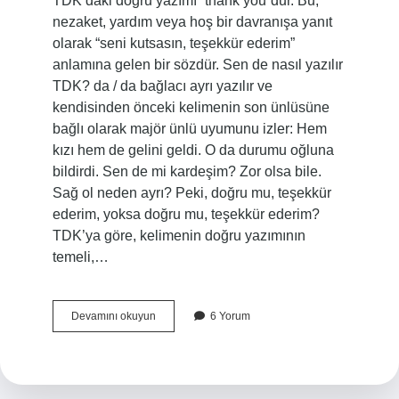
TDK’daki doğru yazımı “thank you”dur. Bu,
nezaket, yardım veya hoş bir davranışa yanıt
olarak “seni kutsasın, teşekkür ederim”
anlamına gelen bir sözdür. Sen de nasıl yazılır
TDK? da / da bağlacı ayrı yazılır ve
kendisinden önceki kelimenin son ünlüsüne
bağlı olarak majör ünlü uyumunu izler: Hem
kızı hem de gelini geldi. O da durumu oğluna
bildirdi. Sen de mi kardeşim? Zor olsa bile.
Sağ ol neden ayrı? Peki, doğru mu, teşekkür
ederim, yoksa doğru mu, teşekkür ederim?
TDK’ya göre, kelimenin doğru yazımının
temeli,…
Sen
Devamını okuyun
6 Yorum
De
Sağ
Ol
Nasıl
Yazılır