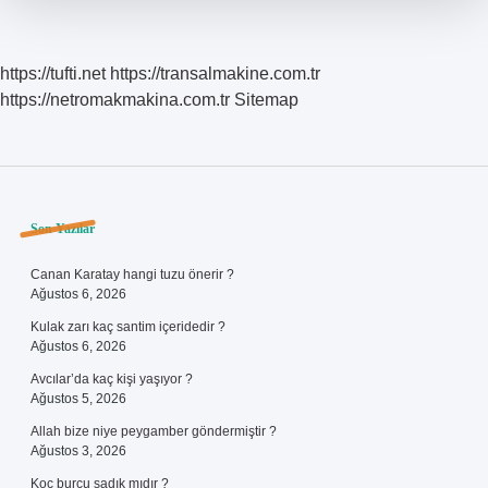
https://tufti.net
https://transalmakine.com.tr
https://netromakmakina.com.tr
Sitemap
Sidebar
Son Yazılar
Canan Karatay hangi tuzu önerir ?
Ağustos 6, 2026
Kulak zarı kaç santim içeridedir ?
Ağustos 6, 2026
Avcılar’da kaç kişi yaşıyor ?
Ağustos 5, 2026
Allah bize niye peygamber göndermiştir ?
Ağustos 3, 2026
Koç burcu sadık mıdır ?