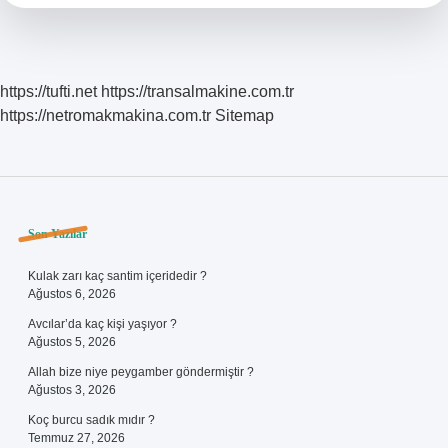
Demek
https://tufti.net
https://transalmakine.com.tr
https://netromakmakina.com.tr
Sitemap
Sidebar
Son Yazılar
Kulak zarı kaç santim içeridedir ?
Ağustos 6, 2026
Avcılar’da kaç kişi yaşıyor ?
Ağustos 5, 2026
Allah bize niye peygamber göndermiştir ?
Ağustos 3, 2026
Koç burcu sadık mıdır ?
Temmuz 27, 2026