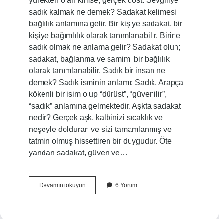
yürekten olan kimse, gerçek dost. Sevgiliye
sadık kalmak ne demek? Sadakat kelimesi
bağlılık anlamına gelir. Bir kişiye sadakat, bir
kişiye bağımlılık olarak tanımlanabilir. Birine
sadık olmak ne anlama gelir? Sadakat olun;
sadakat, bağlanma ve samimi bir bağlılık
olarak tanımlanabilir. Sadık bir insan ne
demek? Sadık isminin anlamı: Sadık, Arapça
kökenli bir isim olup “dürüst”, “güvenilir”,
“sadık” anlamına gelmektedir. Aşkta sadakat
nedir? Gerçek aşk, kalbinizi sıcaklık ve
neşeyle dolduran ve sizi tamamlanmış ve
tatmin olmuş hissettiren bir duygudur. Öte
yandan sadakat, güven ve…
Sevgiliye
Devamını okuyun
6 Yorum
Sadık
Olmak
Ne