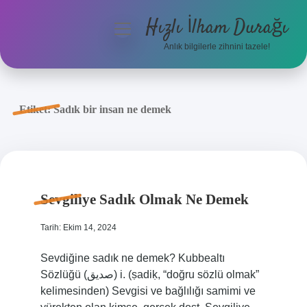
Hızlı İlham Durağı
menüyü
aç
Anlık bilgilerle zihnini tazele!
Anasayfa
Gizlilik Politikası
Etiket:
Sadık bir insan ne demek
Yasal Uyarı
Hakkımızda
Sevgiliye Sadık Olmak Ne Demek
Tarih: Ekim 14, 2024
Sevdiğine sadık ne demek? Kubbealtı
Sözlüğü (ﺻﺪﻳﻖ) i. (ṣadіḳ, “doğru sözlü olmak”
kelimesinden) Sevgisi ve bağlılığı samimi ve