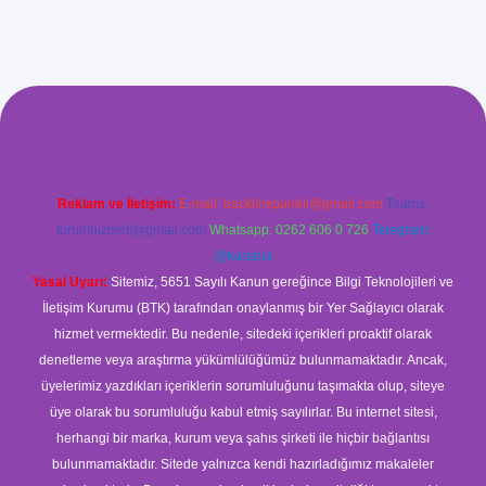
ş
Reklam ve İletişim:
E-mail:
backlinkpaneli@gmail.com
Teams:
forumhizmeti@gmail.com
Whatsapp: 0262 606 0 726
Telegram:
@karabul
Yasal Uyarı:
Sitemiz, 5651 Sayılı Kanun gereğince Bilgi Teknolojileri ve
İletişim Kurumu (BTK) tarafından onaylanmış bir Yer Sağlayıcı olarak
hizmet vermektedir. Bu nedenle, sitedeki içerikleri proaktif olarak
denetleme veya araştırma yükümlülüğümüz bulunmamaktadır. Ancak,
üyelerimiz yazdıkları içeriklerin sorumluluğunu taşımakta olup, siteye
üye olarak bu sorumluluğu kabul etmiş sayılırlar. Bu internet sitesi,
herhangi bir marka, kurum veya şahıs şirketi ile hiçbir bağlantısı
bulunmamaktadır. Sitede yalnızca kendi hazırladığımız makaleler