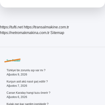
https://tufti.net
https://transalmakine.com.tr
https://netromakmakina.com.tr
Sitemap
Sidebar
Son Yazılar
Türkiye’de zorunlu aşı var mı ?
Ağustos 9, 2026
Kurşun asit akü nasıl şarj edilir ?
Ağustos 7, 2026
Canan Karatay hangi tuzu önerir ?
Ağustos 6, 2026
Kulak zarı kaç santim içeridedir ?