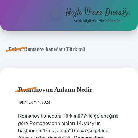
Hızlı İlham Durağı
menüyü
aç
Anlık bilgilerle zihnini tazele!
Anasayfa
Gizlilik Politikası
Etiket:
Romanov hanedanı Türk mü
Yasal Uyarı
Hakkımızda
Romanovun Anlamı Nedir
Tarih: Ekim 4, 2024
Romanov hanedanı Türk mü? Aile geleneğine
göre Romanovların ataları 14. yüzyılın
başlarında “Prusya’dan” Rusya’ya geldiler.