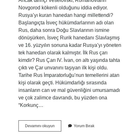
Ancak tarihçi Veselovski, Romanovların
Novgorod kökenli olduğunu iddia ediyor.
Rusya’yı kuran hanedan hangi millettendi?
Başlangıçta İsveç hükümdarlarının adı olan
Rus, daha sonra Doğu Slavlarının ismine
dönüşürken, İsveç Rurik hanedanı Slavlaşmış
ve 16. yüzyılın sonuna kadar Rusya’yı yöneten
tek hanedan olarak kalmıştır. İlk Rus çarı
kimdir? Rus Çarı IV. İvan, on altı yaşında tahta
çıktı ve Çar unvanını taşıyan ilk kişi oldu.
Tarihe Rus İmparatorluğu’nun temellerini atan
kişi olarak geçti. Hükümdarlığı sırasında
insanların can ve mal güvenliğini umursamadı
ve çok zalimce davrandı, bu yüzden ona
“Korkunç…
Romanovun
Devamını okuyun
Yorum Bırak
Anlamı
Nedir