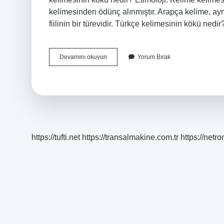
kelimesinden ödünç alınmıştır. Arapça kelime, aynı dilde faˁil
fiilinin bir türevidir. Türkçe kelimesinin kökü ne
Panik
Devamını okuyun
Yorum Bırak
Kelimesinin
Kökü
Nedir
https://tufti.net
https://transalmakine.com.tr
https://net