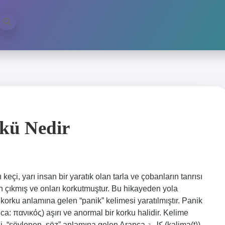
kü Nedir
keçi, yarı insan bir yaratık olan tarla ve çobanların tanrısı
en çıkmış ve onları korkutmuştur. Bu hikayeden yola
 korku anlamına gelen “panik” kelimesi yaratılmıştır. Panik
a: πανικός) aşırı ve anormal bir korku halidir. Kelime
enen, söz” anlamına gelen Arapça كلمة (kalima(t))