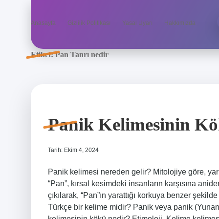
Anasayfa
Gizlilik Politikası
Yasal Uyarı
Hakkımızda
Etiket:
Pan Tanrı nedir
Panik Kelimesinin Kö
Tarih: Ekim 4, 2024
Panik kelimesi nereden gelir? Mitolojiye göre, yarı 
“Pan”, kırsal kesimdeki insanların karşısına anid
çıkılarak, “Pan”ın yarattığı korkuya benzer şekilde
Türkçe bir kelime midir? Panik veya panik (Yunanc
kelimesinin kökü nedir? Etimoloji. Kelime kelimesi, “söyl