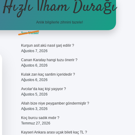
Hızlı İlham Durağı
Anlık bilgilerle zihnini tazele!
Sidebar
Son Yazılar
ilbet giri
Kurşun asit akü nasıl şarj edilir ?
Ağustos 7, 2026
Canan Karatay hangi tuzu önerir ?
Ağustos 6, 2026
Kulak zarı kaç santim içeridedir ?
Ağustos 6, 2026
Avcılar’da kaç kişi yaşıyor ?
Ağustos 5, 2026
Allah bize niye peygamber göndermiştir ?
Ağustos 3, 2026
Koç burcu sadık mıdır ?
Temmuz 27, 2026
Kayseri Ankara arası uçak bileti kaç TL ?