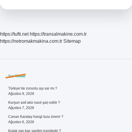
Demek
https://tufti.net
https://transalmakine.com.tr
https://netromakmakina.com.tr
Sitemap
Sidebar
Son Yazılar
Türkiye’de zorunlu aşı var mı ?
Ağustos 9, 2026
Kurşun asit akü nasıl şarj edilir ?
Ağustos 7, 2026
Canan Karatay hangi tuzu önerir ?
Ağustos 6, 2026
Kulak zarı kaç santim içeridedir ?