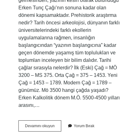
gelmesinden, yazının kesin olarak bulunduğu
Erken Tunç Çağı’nın sonuna kadar olan
dönemi kapsamaktadır. Prehistorik araştırma
nedir? Tarih öncesi arkeolojisi, dünyanın farklı
üniversitelerindeki farklı ekollerin
uygulamalarına rağmen, insanlığın
başlangıcından “yazının başlangıcına” kadar
geçen dönemde yaşamış tüm toplulukları ve
toplumları inceleyen bir bilim dalıdır. Tarihi
çağlar sırasıyla nelerdir? İlk (Eski) Çağ = MÖ
3200 – MS 375. Orta Çağ = 375 – 1453. Yeni
Çağ = 1453 – 1789. Modern Çağ = 1789 –
günümüz. Mö 3500 hangi çağda yaşadı?
Erken Kalkolitik dönem M.Ö. 5500-4500 yılları
arasını,…
Prehistorik
Devamını okuyun
Yorum Bırak
Zaman
Ne