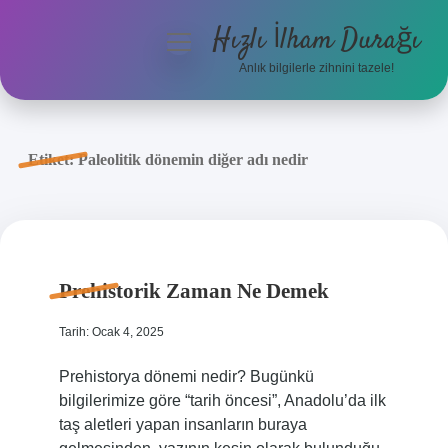
Hızlı İlham Durağı
menüyü
aç
Anlık bilgilerle zihnini tazele!
Anasayfa
Gizlilik Politikası
Etiket:
Paleolitik dönemin diğer adı nedir
Yasal Uyarı
Hakkımızda
Prehistorik Zaman Ne Demek
Tarih: Ocak 4, 2025
Prehistorya dönemi nedir? Bugünkü
bilgilerimize göre “tarih öncesi”, Anadolu’da ilk
taş aletleri yapan insanların buraya