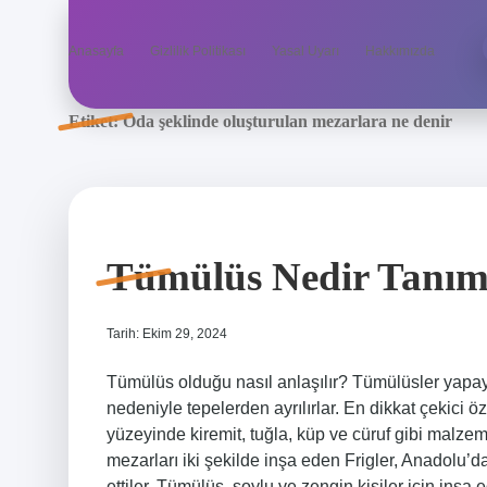
Anasayfa
Gizlilik Politikası
Yasal Uyarı
Hakkımızda
Etiket:
Oda şeklinde oluşturulan mezarlara ne denir
Tümülüs Nedir Tanı
Tarih: Ekim 29, 2024
Tümülüs olduğu nasıl anlaşılır? Tümülüsler yapay t
nedeniyle tepelerden ayrılırlar. En dikkat çekici ö
yüzeyinde kiremit, tuğla, küp ve cüruf gibi malze
mezarları iki şekilde inşa eden Frigler, Anadolu’d
ettiler. Tümülüs, soylu ve zengin kişiler için inşa 