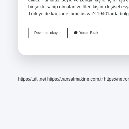
bir şekle sahip olmaları ve ölen kişinin kişisel eş
Türkiye’de kaç tane tümülüs var? 1940’larda böl
Tümülüs
Devamını okuyun
Yorum Bırak
Nedir
Tanım
https://tufti.net
https://transalmakine.com.tr
https://net