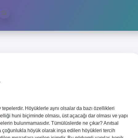
m
epelerdir. Höyüklerle aynı olsalar da bazı özellikleri
zelliği huni biçiminde olması, üst açacağı dar olması ve yapı
melerin bulunmamasıdır. Tümülüslerde ne çıkar? Anıtsal
a çoğunlukla höyük olarak inşa edilen höyükleri tercih
edilen mezarlara verilen isimdir. Bu görkemli yapılar, konik