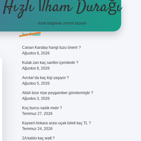
Hızlı İlham Durağı
Anlık bilgilerle zihnini tazele!
Sidebar
Son Yazılar
ilbet giriş
Canan Karatay hangi tuzu önerir ?
Ağustos 6, 2026
Kulak zarı kaç santim içeridedir ?
Ağustos 6, 2026
Avcılar’da kaç kişi yaşıyor ?
Ağustos 5, 2026
Allah bize niye peygamber göndermiştir ?
Ağustos 3, 2026
Koç burcu sadık mıdır ?
Temmuz 27, 2026
Kayseri Ankara arası uçak bileti kaç TL ?
Temmuz 24, 2026
2A kablo kaç watt ?