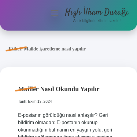
Hızlı İlham Durağı
menüyü
aç
Anlık bilgilerle zihnini tazele!
Anasayfa
Gizlilik Politikası
Etiket:
Mailde işaretleme nasıl yapılır
Yasal Uyarı
Hakkımızda
Mailler Nasıl Okundu Yapılır
Tarih: Ekim 13, 2024
E-postanın görüldüğü nasıl anlaşılır? Geri
bildirim olmadan: E-postanın okunup
okunmadığını bulmanın en yaygın yolu, geri