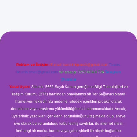
iş
Reklam ve İletişim:
E-mail:
backlinkpaneli@gmail.com
Teams:
forumhizmeti@gmail.com
Whatsapp: 0262 606 0 726
Telegram:
@karabul
Yasal Uyarı:
Sitemiz, 5651 Sayılı Kanun gereğince Bilgi Teknolojileri ve
İletişim Kurumu (BTK) tarafından onaylanmış bir Yer Sağlayıcı olarak
hizmet vermektedir. Bu nedenle, sitedeki içerikleri proaktif olarak
denetleme veya araştırma yükümlülüğümüz bulunmamaktadır. Ancak,
üyelerimiz yazdıkları içeriklerin sorumluluğunu taşımakta olup, siteye
üye olarak bu sorumluluğu kabul etmiş sayılırlar. Bu internet sitesi,
herhangi bir marka, kurum veya şahıs şirketi ile hiçbir bağlantısı