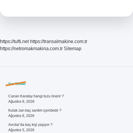
Okundu
Yapılır
https://tufti.net
https://transalmakine.com.tr
https://netromakmakina.com.tr
Sitemap
Sidebar
Son Yazılar
Canan Karatay hangi tuzu önerir ?
Ağustos 6, 2026
Kulak zarı kaç santim içeridedir ?
Ağustos 6, 2026
Avcılar’da kaç kişi yaşıyor ?
Ağustos 5, 2026