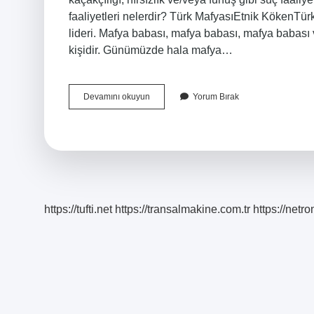
faaliyetleri nelerdir? Türk MafyasıEtnik KökenTü
lideri. Mafya babası, mafya babası, mafya babası
kişidir. Günümüzde hala mafya…
Mafyacılık
Devamını okuyun
Yorum Bırak
Ne
Demek
https://tufti.net
https://transalmakine.com.tr
https://net