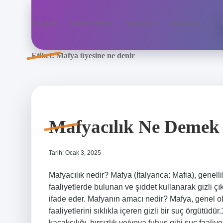
Anasayfa
Gizlilik Politikası
Yasal Uyarı
Hakkımızda
Etiket:
Mafya üyesine ne denir
Mafyacılık Ne Demek
Tarih: Ocak 3, 2025
Mafyacılık nedir? Mafya (İtalyanca: Mafia), genell
faaliyetlerde bulunan ve şiddet kullanarak gizli çı
ifade eder. Mafyanın amacı nedir? Mafya, genel ola
faaliyetlerini sıklıkla içeren gizli bir suç örgüt
kaçakçılığı, hırsızlık ve/veya fuhuş gibi suç faaliye