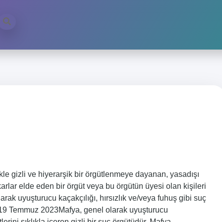
ikle gizli ve hiyerarşik bir örgütlenmeye dayanan, yasadışı
karlar elde eden bir örgüt veya bu örgütün üyesi olan kişileri
rak uyuşturucu kaçakçılığı, hırsızlık ve/veya fuhuş gibi suç
üdür.19 Temmuz 2023Mafya, genel olarak uyuşturucu
tlerini sıklıkla içeren gizli bir suç örgütüdür. Mafya