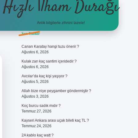
Hızlı İlham Durağı
Anlık bilgilerle zihnini tazele!
Sidebar
Son Yazılar
ilbet giriş
Canan Karatay hangi tuzu önerir ?
Ağustos 6, 2026
Kulak zarı kaç santim içeridedir ?
Ağustos 6, 2026
Avcılar’da kaç kişi yaşıyor ?
Ağustos 5, 2026
Allah bize niye peygamber göndermiştir ?
Ağustos 3, 2026
Koç burcu sadık mıdır ?
Temmuz 27, 2026
Kayseri Ankara arası uçak bileti kaç TL ?
Temmuz 24, 2026
2A kablo kaç watt ?