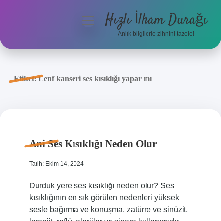
Hızlı İlham Durağı
menüyü
aç
Anlık bilgilerle zihnini tazele!
Anasayfa
Gizlilik Politikası
Etiket:
Lenf kanseri ses kısıklığı yapar mı
Yasal Uyarı
Hakkımızda
Ani Ses Kısıklığı Neden Olur
Tarih: Ekim 14, 2024
Durduk yere ses kısıklığı neden olur? Ses
kısıklığının en sık görülen nedenleri yüksek
sesle bağırma ve konuşma, zatürre ve sinüzit,