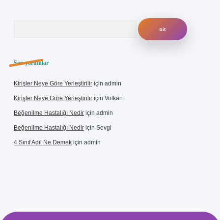
Arama
Son yorumlar
Kirişler Neye Göre Yerleştirilir
için
admin
Kirişler Neye Göre Yerleştirilir
için
Volkan
Beğenilme Hastalığı Nedir
için
admin
Beğenilme Hastalığı Nedir
için
Sevgi
4 Sınıf Adıl Ne Demek
için
admin
ş