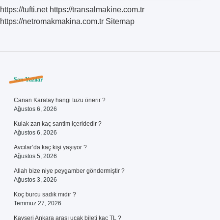
https://tufti.net
https://transalmakine.com.tr
https://netromakmakina.com.tr
Sitemap
Sidebar
Son Yazılar
Canan Karatay hangi tuzu önerir ?
Ağustos 6, 2026
Kulak zarı kaç santim içeridedir ?
Ağustos 6, 2026
Avcılar’da kaç kişi yaşıyor ?
Ağustos 5, 2026
Allah bize niye peygamber göndermiştir ?
Ağustos 3, 2026
Koç burcu sadık mıdır ?
Temmuz 27, 2026
Kayseri Ankara arası uçak bileti kaç TL ?