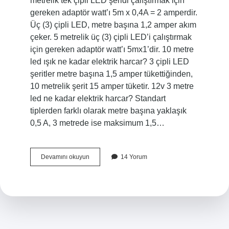
metrelik tek çipli LED şeridi çalıştırmak için
gereken adaptör watt’ı 5m x 0,4A = 2 amperdir.
Üç (3) çipli LED, metre başına 1,2 amper akım
çeker. 5 metrelik üç (3) çipli LED’i çalıştırmak
için gereken adaptör watt’ı 5mx1’dir. 10 metre
led ışık ne kadar elektrik harcar? 3 çipli LED
şeritler metre başına 1,5 amper tükettiğinden,
10 metrelik şerit 15 amper tüketir. 12v 3 metre
led ne kadar elektrik harcar? Standart
tiplerden farklı olarak metre başına yaklaşık
0,5 A, 3 metrede ise maksimum 1,5…
5
Devamını okuyun
14 Yorum
Metre
Led
Işık
Ne
Kadar
Elektrik
Harcar