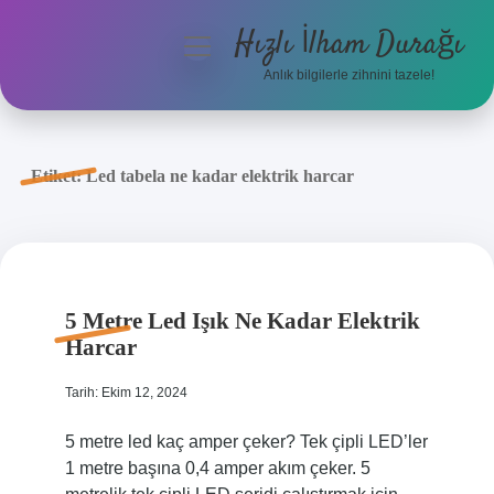
Hızlı İlham Durağı
menüyü
aç
Anlık bilgilerle zihnini tazele!
Anasayfa
Gizlilik Politikası
Etiket:
Led tabela ne kadar elektrik harcar
Yasal Uyarı
Hakkımızda
5 Metre Led Işık Ne Kadar Elektrik
Harcar
Tarih: Ekim 12, 2024
5 metre led kaç amper çeker? Tek çipli LED’ler
1 metre başına 0,4 amper akım çeker. 5