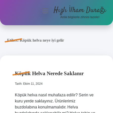
Hızlı İlham Durağı
menüyü
aç
Anlık bilgilerle zihnini tazele!
Anasayfa
Gizlilik Politikası
Etiket:
Köpük helva neye iyi gelir
Yasal Uyarı
Hakkımızda
Köpük Helva Nerede Saklanır
Tarih: Ekim 11, 2024
Köpük helva nasıl muhafaza edilir? Serin ve
kuru yerde saklayınız. Ürünlerimiz
buzdolabına konulmamalıdır. Helva