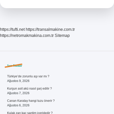
Saklanır
https://tufti.net
https://transalmakine.com.tr
https://netromakmakina.com.tr
Sitemap
Sidebar
Son Yazılar
Türkiye’de zorunlu aşı var mı ?
Ağustos 9, 2026
Kurşun asit akü nasıl şarj edilir ?
Ağustos 7, 2026
Canan Karatay hangi tuzu önerir ?
Ağustos 6, 2026
Kulak zarı kaç santim içeridedir ?