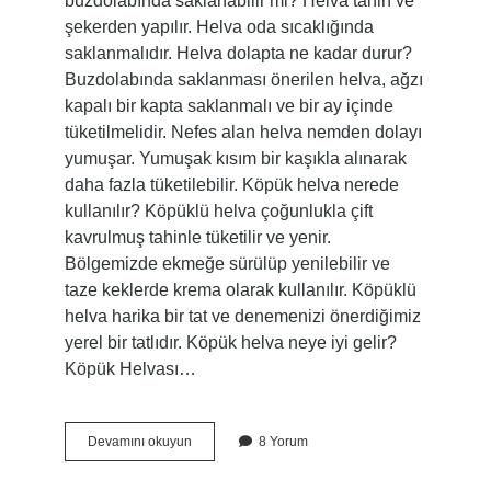
buzdolabında saklanabilir mi? Helva tahin ve
şekerden yapılır. Helva oda sıcaklığında
saklanmalıdır. Helva dolapta ne kadar durur?
Buzdolabında saklanması önerilen helva, ağzı
kapalı bir kapta saklanmalı ve bir ay içinde
tüketilmelidir. Nefes alan helva nemden dolayı
yumuşar. Yumuşak kısım bir kaşıkla alınarak
daha fazla tüketilebilir. Köpük helva nerede
kullanılır? Köpüklü helva çoğunlukla çift
kavrulmuş tahinle tüketilir ve yenir.
Bölgemizde ekmeğe sürülüp yenilebilir ve
taze keklerde krema olarak kullanılır. Köpüklü
helva harika bir tat ve denemenizi önerdiğimiz
yerel bir tatlıdır. Köpük helva neye iyi gelir?
Köpük Helvası…
Köpük
Devamını okuyun
8 Yorum
Helva
Nerede