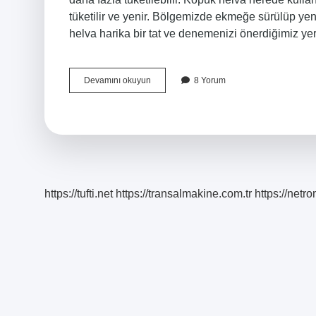
tüketilir ve yenir. Bölgemizde ekmeğe sürülüp yeni
helva harika bir tat ve denemenizi önerdiğimiz yer
Köpük
Devamını okuyun
8 Yorum
Helva
Nerede
Saklanır
https://tufti.net
https://transalmakine.com.tr
https://net