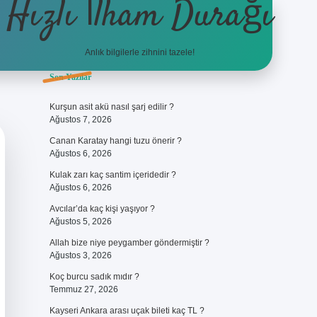
Hızlı İlham Durağı
Anlık bilgilerle zihnini tazele!
Sidebar
Son Yazılar
ilbet giriş
Kurşun asit akü nasıl şarj edilir ?
Ağustos 7, 2026
Canan Karatay hangi tuzu önerir ?
Ağustos 6, 2026
Kulak zarı kaç santim içeridedir ?
Ağustos 6, 2026
Avcılar’da kaç kişi yaşıyor ?
Ağustos 5, 2026
Allah bize niye peygamber göndermiştir ?
Ağustos 3, 2026
Koç burcu sadık mıdır ?
Temmuz 27, 2026
Kayseri Ankara arası uçak bileti kaç TL ?