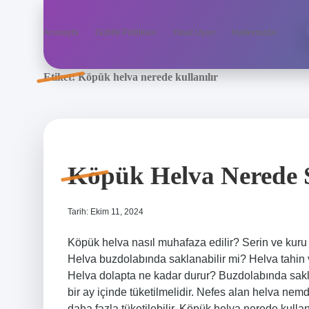
Anasayfa
Gizlilik Politikası
Yasal Uyarı
Hakkımızda
Etiket:
Köpük helva nerede kullanılır
Köpük Helva Nerede 
Tarih: Ekim 11, 2024
Köpük helva nasıl muhafaza edilir? Serin ve kuru
Helva buzdolabında saklanabilir mi? Helva tahin v
Helva dolapta ne kadar durur? Buzdolabında sakla
bir ay içinde tüketilmelidir. Nefes alan helva ne
daha fazla tüketilebilir. Köpük helva nerede kulla