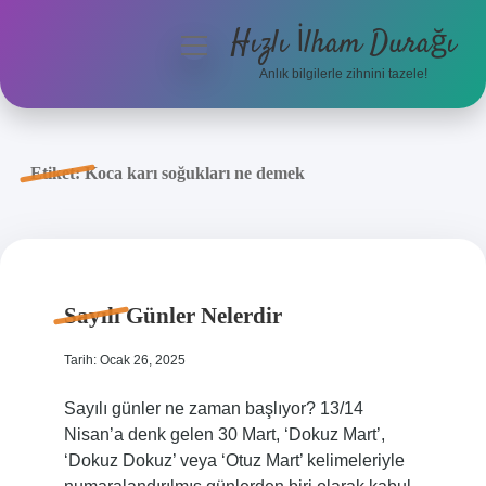
Hızlı İlham Durağı
menüyü
aç
Anlık bilgilerle zihnini tazele!
Anasayfa
Gizlilik Politikası
Etiket:
Koca karı soğukları ne demek
Yasal Uyarı
Hakkımızda
Sayılı Günler Nelerdir
Tarih: Ocak 26, 2025
Sayılı günler ne zaman başlıyor? 13/14
Nisan’a denk gelen 30 Mart, ‘Dokuz Mart’,
‘Dokuz Dokuz’ veya ‘Otuz Mart’ kelimeleriyle