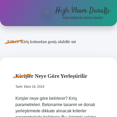
Hızlı İlham Durağı
menüyü
aç
Anlık bilgilerle zihnini tazele!
Anasayfa
Gizlilik Politikası
Etiket:
Kiriş kolondan geniş olabilir mi
Yasal Uyarı
Hakkımızda
Kirişler Neye Göre Yerleştirilir
Tarih: Ekim 18, 2024
Kirişler neye göre belirlenir? Kiriş
parametreleri. Betonarme tasarım ve donatı
yerleştirmede dikkate alınacak kriterler