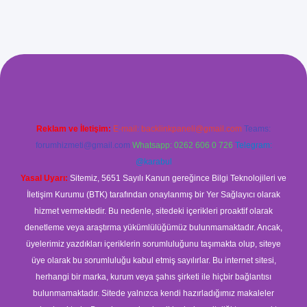
et giriş
Reklam ve İletişim:
E-mail:
backlinkpaneli@gmail.com
Teams:
forumhizmeti@gmail.com
Whatsapp: 0262 606 0 726
Telegram:
@karabul
Yasal Uyarı:
Sitemiz, 5651 Sayılı Kanun gereğince Bilgi Teknolojileri ve
İletişim Kurumu (BTK) tarafından onaylanmış bir Yer Sağlayıcı olarak
hizmet vermektedir. Bu nedenle, sitedeki içerikleri proaktif olarak
denetleme veya araştırma yükümlülüğümüz bulunmamaktadır. Ancak,
üyelerimiz yazdıkları içeriklerin sorumluluğunu taşımakta olup, siteye
üye olarak bu sorumluluğu kabul etmiş sayılırlar. Bu internet sitesi,
herhangi bir marka, kurum veya şahıs şirketi ile hiçbir bağlantısı
bulunmamaktadır. Sitede yalnızca kendi hazırladığımız makaleler