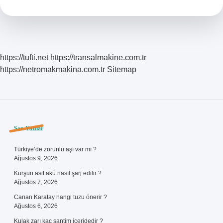
Yerleştirilir
https://tufti.net
https://transalmakine.com.tr
https://netromakmakina.com.tr
Sitemap
Sidebar
Son Yazılar
Türkiye’de zorunlu aşı var mı ?
Ağustos 9, 2026
Kurşun asit akü nasıl şarj edilir ?
Ağustos 7, 2026
Canan Karatay hangi tuzu önerir ?
Ağustos 6, 2026
Kulak zarı kaç santim içeridedir ?