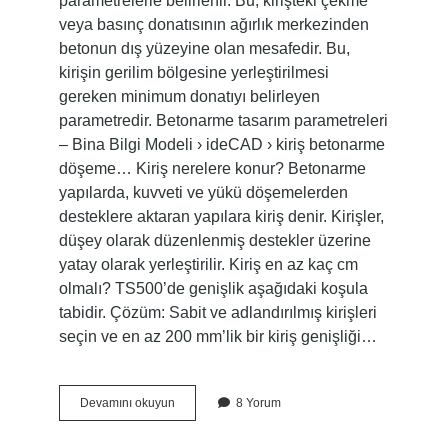
parametrelerle belirlenir. Bu, kirişteki çekme
veya basınç donatısının ağırlık merkezinden
betonun dış yüzeyine olan mesafedir. Bu,
kirişin gerilim bölgesine yerleştirilmesi
gereken minimum donatıyı belirleyen
parametredir. Betonarme tasarım parametreleri
– Bina Bilgi Modeli › ideCAD › kiriş betonarme
döşeme… Kiriş nerelere konur? Betonarme
yapılarda, kuvveti ve yükü döşemelerden
desteklere aktaran yapılara kiriş denir. Kirişler,
düşey olarak düzenlenmiş destekler üzerine
yatay olarak yerleştirilir. Kiriş en az kaç cm
olmalı? TS500’de genişlik aşağıdaki koşula
tabidir. Çözüm: Sabit ve adlandırılmış kirişleri
seçin ve en az 200 mm’lik bir kiriş genişliği…
Kirişler
Devamını okuyun
8 Yorum
Neye
Göre