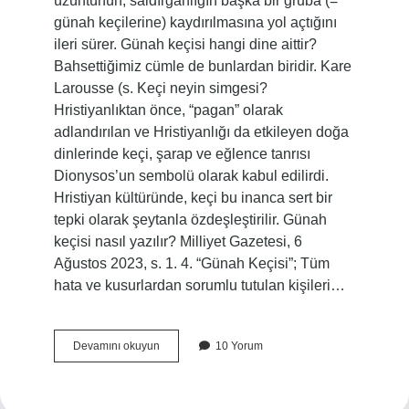
üzüntünün, saldırganlığın başka bir gruba (=
günah keçilerine) kaydırılmasına yol açtığını
ileri sürer. Günah keçisi hangi dine aittir?
Bahsettiğimiz cümle de bunlardan biridir. Kare
Larousse (s. Keçi neyin simgesi?
Hristiyanlıktan önce, “pagan” olarak
adlandırılan ve Hristiyanlığı da etkileyen doğa
dinlerinde keçi, şarap ve eğlence tanrısı
Dionysos’un sembolü olarak kabul edilirdi.
Hristiyan kültüründe, keçi bu inanca sert bir
tepki olarak şeytanla özdeşleştirilir. Günah
keçisi nasıl yazılır? Milliyet Gazetesi, 6
Ağustos 2023, s. 1. 4. “Günah Keçisi”; Tüm
hata ve kusurlardan sorumlu tutulan kişileri…
Neden
Devamını okuyun
10 Yorum
Günah
Keçisi
Nedir