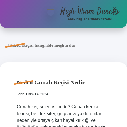
Hızlı İlham Durağı
menüyü
aç
Anlık bilgilerle zihnini tazele!
Anasayfa
Gizlilik Politikası
Etiket:
Keçisi hangi ilde meşhurdur
Yasal Uyarı
Hakkımızda
Neden Günah Keçisi Nedir
Tarih: Ekim 14, 2024
Günah keçisi teorisi nedir? Günah keçisi
teorisi, belirli kişiler, gruplar veya durumlar
nedeniyle ortaya çıkan hayal kırıklığı ve