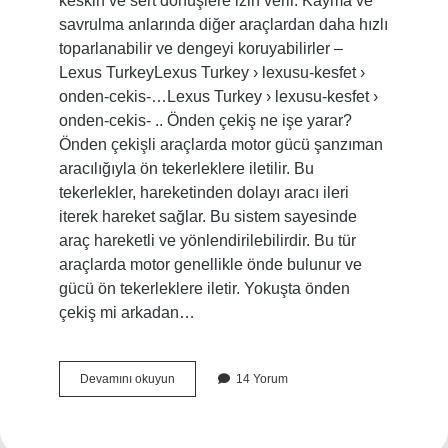
keskin ve sert dönüşlere izin verir. Kayma ve
savrulma anlarında diğer araçlardan daha hızlı
toparlanabilir ve dengeyi koruyabilirler –
Lexus TurkeyLexus Turkey › lexusu-kesfet ›
onden-cekis-…Lexus Turkey › lexusu-kesfet ›
onden-cekis- .. Önden çekiş ne işe yarar?
Önden çekişli araçlarda motor gücü şanzıman
aracılığıyla ön tekerleklere iletilir. Bu
tekerlekler, hareketinden dolayı aracı ileri
iterek hareket sağlar. Bu sistem sayesinde
araç hareketli ve yönlendirilebilirdir. Bu tür
araçlarda motor genellikle önde bulunur ve
gücü ön tekerleklere iletir. Yokuşta önden
çekiş mi arkadan…
Araba
Devamını okuyun
14 Yorum
Önden
Çekişli
Ne