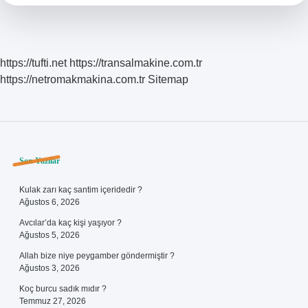
Demek
https://tufti.net
https://transalmakine.com.tr
https://netromakmakina.com.tr
Sitemap
Sidebar
Son Yazılar
Kulak zarı kaç santim içeridedir ?
Ağustos 6, 2026
Avcılar’da kaç kişi yaşıyor ?
Ağustos 5, 2026
Allah bize niye peygamber göndermiştir ?
Ağustos 3, 2026
Koç burcu sadık mıdır ?
Temmuz 27, 2026