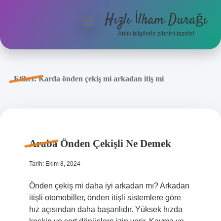
Hızlı İlham Durağı
menüyü
aç
Anlık bilgilerle zihnini tazele!
Anasayfa
Gizlilik Politikası
Etiket:
Karda önden çekiş mi arkadan itiş mi
Yasal Uyarı
Hakkımızda
Araba Önden Çekişli Ne Demek
Tarih: Ekim 8, 2024
Önden çekiş mi daha iyi arkadan mı? Arkadan
itişli otomobiller, önden itişli sistemlere göre
hız açısından daha başarılıdır. Yüksek hızda