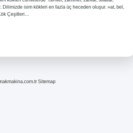
r. Dilimizde isim kökleri en fazla üç heceden oluşur. »at, bel,
 Kök Çeşitleri…
romakmakina.com.tr
Sitemap