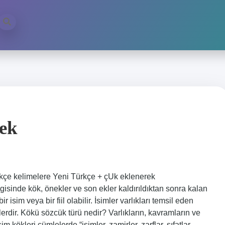
ek
kçe kelimelere Yeni Türkçe + çUk eklenerek
sinde kök, önekler ve son ekler kaldırıldıktan sonra kalan
 isim veya bir fiil olabilir. İsimler varlıkları temsil eden
elerdir. Kökü sözcük türü nedir? Varlıkların, kavramların ve
m kökleri cümlelerde “isimler, zamirler, zarflar, sıfatlar,