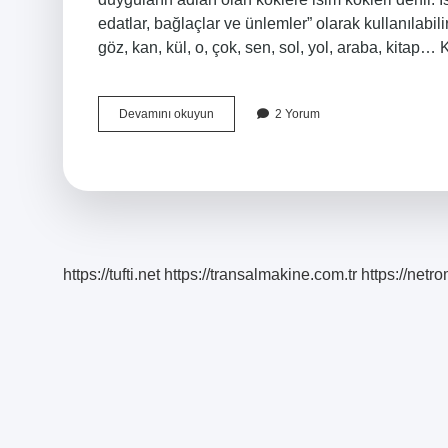
edatlar, bağlaçlar ve ünlemler” olarak kullanılabili
göz, kan, kül, o, çok, sen, sol, yol, araba, kitap…
Sözcük
Devamını okuyun
2 Yorum
Kökü
Ne
Demek
https://tufti.net
https://transalmakine.com.tr
https://net