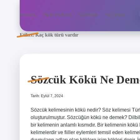
Anasayfa
Gizlilik Politikası
Yasal Uyarı
Hakkımızda
Etiket:
Kaç kök türü vardır
Sözcük Kökü Ne Dem
Tarih: Eylül 7, 2024
Sözcük kelimesinin kökü nedir? Söz kelimesi Tür
oluşturulmuştur. Sözcüğün kökü ne demek? Dilbilgi
bir kelimenin anlamlı kısmıdır. Bir kelimenin kökü bir
kelimelerdir ve fiiller eylemleri temsil eden kelim
duyguların adları olan köklere isim kökleri denir. İsi