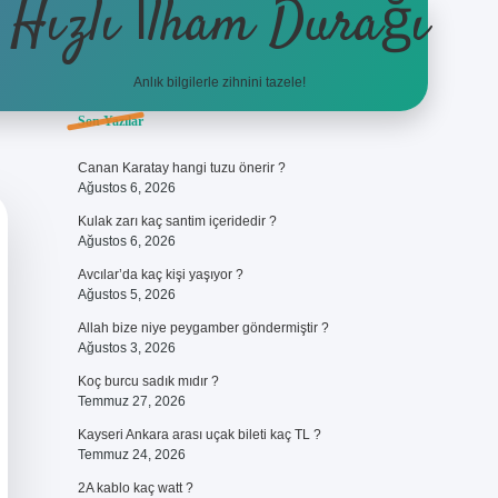
Hızlı İlham Durağı
Anlık bilgilerle zihnini tazele!
Sidebar
Son Yazılar
ilbet giriş
Canan Karatay hangi tuzu önerir ?
Ağustos 6, 2026
Kulak zarı kaç santim içeridedir ?
Ağustos 6, 2026
Avcılar’da kaç kişi yaşıyor ?
Ağustos 5, 2026
Allah bize niye peygamber göndermiştir ?
Ağustos 3, 2026
Koç burcu sadık mıdır ?
Temmuz 27, 2026
Kayseri Ankara arası uçak bileti kaç TL ?
Temmuz 24, 2026
2A kablo kaç watt ?