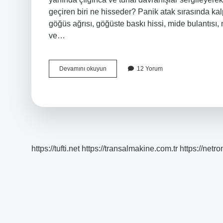
geçiren biri ne hisseder? Panik atak sırasında kalp 
göğüs ağrısı, göğüste baskı hissi, mide bulantısı, 
ve…
Panik
Devamını okuyun
12 Yorum
Atakta
Korku
Olur
Mu
https://tufti.net
https://transalmakine.com.tr
https://net