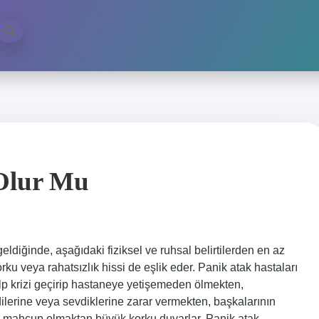
Olur Mu
diğinde, aşağıdaki fiziksel ve ruhsal belirtilerden en az
u veya rahatsızlık hissi de eşlik eder. Panik atak hastaları
p krizi geçirip hastaneye yetişemeden ölmekten,
dilerine veya sevdiklerine zarar vermekten, başkalarının
ek mahcup olmaktan büyük korku duyarlar. Panik atak