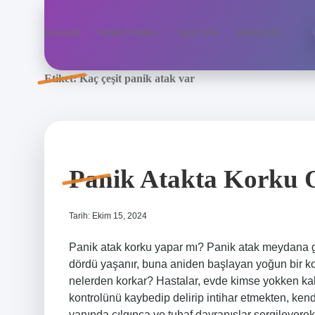
Anasayfa
Gizlilik Politikası
Yasal Uyarı
Hakkımızda
Etiket:
Kaç çeşit panik atak var
Panik Atakta Korku 
Tarih: Ekim 15, 2024
Panik atak korku yapar mı? Panik atak meydana gel
dördü yaşanır, buna aniden başlayan yoğun bir kork
nelerden korkar? Hastalar, evde kimse yokken kal
kontrolünü kaybedip delirip intihar etmekten, ken
yanında çılgınca ve tuhaf davranışlar sergileyer