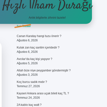
Hızlı İlham Durağı
Anlık bilgilerle zihnini tazele!
Sidebar
Son Yazılar
ilbet giriş
Canan Karatay hangi tuzu önerir ?
Ağustos 6, 2026
Kulak zarı kaç santim içeridedir ?
Ağustos 6, 2026
Avcılar’da kaç kişi yaşıyor ?
Ağustos 5, 2026
Allah bize niye peygamber göndermiştir ?
Ağustos 3, 2026
Koç burcu sadık mıdır ?
Temmuz 27, 2026
Kayseri Ankara arası uçak bileti kaç TL ?
Temmuz 24, 2026
2A kablo kaç watt ?