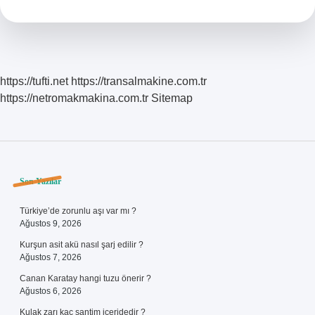
Kişi
Işsizlik
Maaşı
Alabilir
Mi
https://tufti.net
https://transalmakine.com.tr
https://netromakmakina.com.tr
Sitemap
Sidebar
Son Yazılar
Türkiye’de zorunlu aşı var mı ?
Ağustos 9, 2026
Kurşun asit akü nasıl şarj edilir ?
Ağustos 7, 2026
Canan Karatay hangi tuzu önerir ?
Ağustos 6, 2026
Kulak zarı kaç santim içeridedir ?