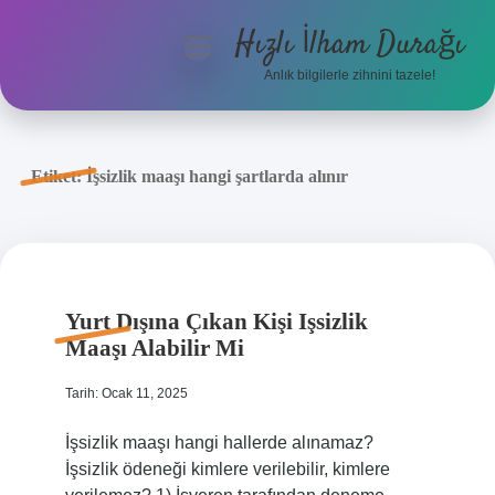
Hızlı İlham Durağı
menüyü
aç
Anlık bilgilerle zihnini tazele!
Anasayfa
Gizlilik Politikası
Etiket:
İşsizlik maaşı hangi şartlarda alınır
Yasal Uyarı
Hakkımızda
Yurt Dışına Çıkan Kişi Işsizlik
Maaşı Alabilir Mi
Tarih: Ocak 11, 2025
İşsizlik maaşı hangi hallerde alınamaz?
İşsizlik ödeneği kimlere verilebilir, kimlere