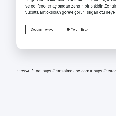
ve polifenoller açısından zengin bir bitkidir. Zengin
vücutta antioksidan görevi görür. Isırgan otu neye
Isırgan
Devamını okuyun
Yorum Bırak
Otu
Demir
Eksikliğine
Iyi
Gelir
Mi
https://tufti.net
https://transalmakine.com.tr
https://net