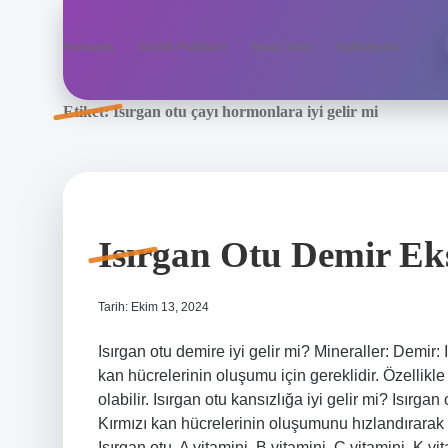
Anasayfa
Gizlilik Politikası
Yasal Uyarı
Hakkımızda
Etiket:
Isırgan otu çayı hormonlara iyi gelir mi
Isırgan Otu Demir Eks
Tarih: Ekim 13, 2024
Isırgan otu demire iyi gelir mi? Mineraller: Demir: 
kan hücrelerinin oluşumu için gereklidir. Özellikle 
olabilir. Isırgan otu kansızlığa iyi gelir mi? Isırga
Kırmızı kan hücrelerinin oluşumunu hızlandırarak ka
Isırgan otu, A vitamini, B vitamini, C vitamini, K