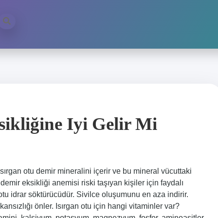
ikliğine Iyi Gelir Mi
Isırgan otu demir mineralini içerir ve bu mineral vücuttaki
demir eksikliği anemisi riski taşıyan kişiler için faydalı
n otu idrar söktürücüdür. Sivilce oluşumunu en aza indirir.
nsızlığı önler. Isırgan otu için hangi vitaminler var?
 vitamini, kalsiyum, potasyum, magnezyum, fosfor, aminoasitler