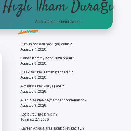
Hızlı İlham Durağı
Anlık bilgilerle zihnini tazele!
Sidebar
Son Yazılar
ilbet giriş
Kurşun asit akü nasıl şarj edilir ?
Ağustos 7, 2026
Canan Karatay hangi tuzu önerir ?
Ağustos 6, 2026
Kulak zarı kaç santim içeridedir ?
Ağustos 6, 2026
Avcılar’da kaç kişi yaşıyor ?
Ağustos 5, 2026
Allah bize niye peygamber göndermiştir ?
Ağustos 3, 2026
Koç burcu sadık mıdır ?
Temmuz 27, 2026
Kayseri Ankara arası uçak bileti kaç TL ?